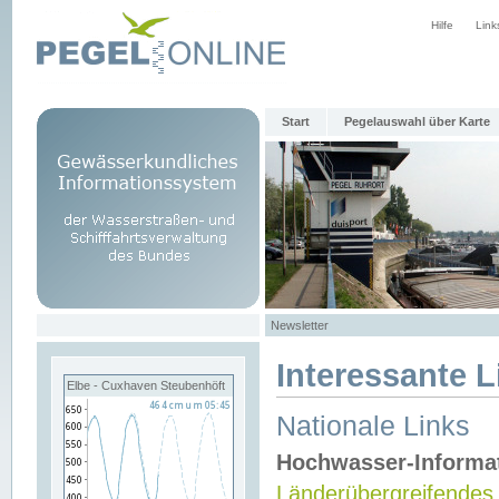
Hilfe
Link
Start
Pegelauswahl über Karte
Newsletter
Interessante L
Elbe - Cuxhaven Steubenhöft
Nationale Links
Hochwasser-Informa
Länderübergreifendes