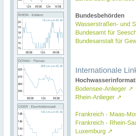
Bundesbehörden
RHEIN - Koblenz
Wasserstraßen- und Sc
Bundesamt für Seesch
Bundesanstalt für G
DONAU - Passau
Internationale Lin
Hochwasserinformat
Bodensee-Anlieger
↗
Rhein-Anlieger
↗
ODER - Eisenhüttenstadt
Frankreich - Maas-Mo
Frankreich - Rhein-Sa
Luxemburg
↗