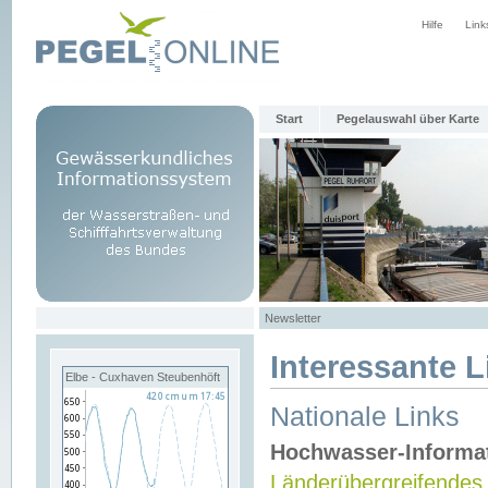
Hilfe
Link
Start
Pegelauswahl über Karte
Newsletter
Interessante L
Elbe - Cuxhaven Steubenhöft
Nationale Links
Hochwasser-Informa
Länderübergreifendes