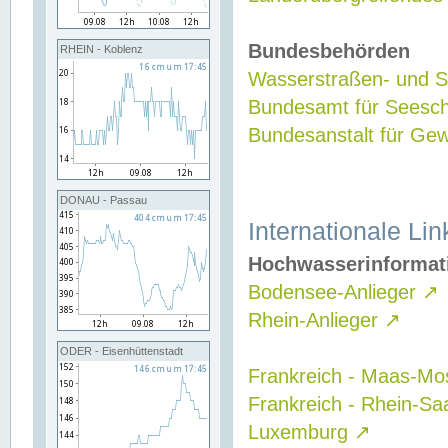
Bundesbehörden
RHEIN - Koblenz
Wasserstraßen- und Sc
Bundesamt für Seesch
Bundesanstalt für G
DONAU - Passau
Internationale Lin
Hochwasserinformat
Bodensee-Anlieger
↗
Rhein-Anlieger
↗
ODER - Eisenhüttenstadt
Frankreich - Maas-Mo
Frankreich - Rhein-Sa
Luxemburg
↗