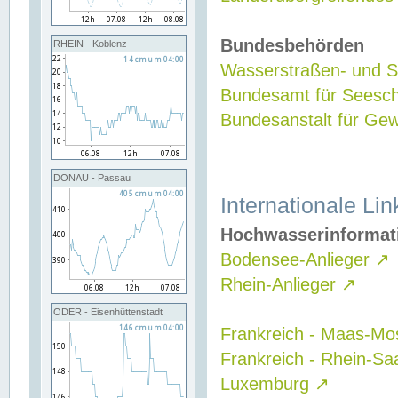
Bundesbehörden
RHEIN - Koblenz
Wasserstraßen- und Sc
Bundesamt für Seesch
Bundesanstalt für G
DONAU - Passau
Internationale Lin
Hochwasserinformat
Bodensee-Anlieger
↗
Rhein-Anlieger
↗
ODER - Eisenhüttenstadt
Frankreich - Maas-Mo
Frankreich - Rhein-Sa
Luxemburg
↗