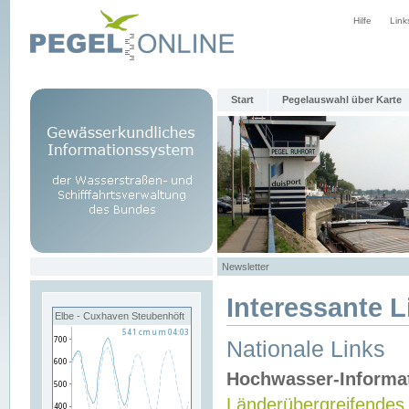
Hilfe
Link
Start
Pegelauswahl über Karte
Newsletter
Interessante L
Elbe - Cuxhaven Steubenhöft
Nationale Links
Hochwasser-Informa
Länderübergreifendes