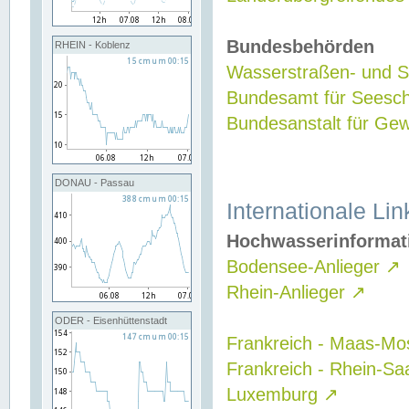
Bundesbehörden
RHEIN - Koblenz
Wasserstraßen- und Sc
Bundesamt für Seesch
Bundesanstalt für G
DONAU - Passau
Internationale Lin
Hochwasserinformat
Bodensee-Anlieger
↗
Rhein-Anlieger
↗
ODER - Eisenhüttenstadt
Frankreich - Maas-Mo
Frankreich - Rhein-Sa
Luxemburg
↗