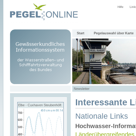
Hilfe
Link
Start
Pegelauswahl über Karte
Newsletter
Interessante L
Elbe - Cuxhaven Steubenhöft
Nationale Links
Hochwasser-Informa
Länderübergreifendes