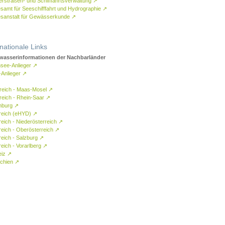
rstraßen- und Schifffahrtsverwaltung
↗
samt für Seeschifffahrt und Hydrographie
↗
sanstalt für Gewässerkunde
↗
rnationale Links
asserinformationen der Nachbarländer
see-Anlieger
↗
-Anlieger
↗
reich - Maas-Mosel
↗
reich - Rhein-Saar
↗
mburg
↗
reich (eHYD)
↗
reich - Niederösterreich
↗
reich - Oberösterreich
↗
reich - Salzburg
↗
eich - Vorarlberg
↗
eiz
↗
chien
↗