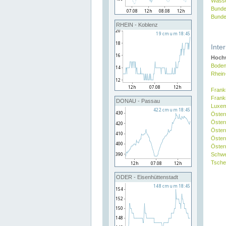
Wasse
Bunde
Bunde
RHEIN - Koblenz
Inte
Hochw
Boden
Rhein
Frank
Frank
DONAU - Passau
Luxe
Öster
Öster
Öster
Öster
Österr
Schw
Tsche
ODER - Eisenhüttenstadt