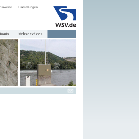
hinweise
Einstellungen
loads
Webservices