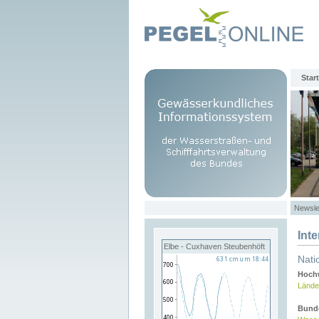
Start
Newsle
Int
Elbe - Cuxhaven Steubenhöft
Nati
Hochw
Lände
Bund