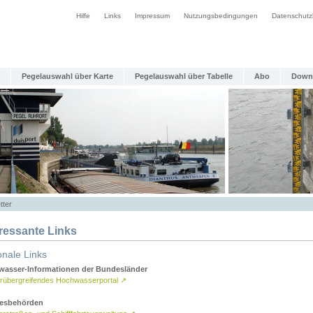
Hilfe
Links
Impressum
Nutzungsbedingungen
Datenschutz
Pegelauswahl über Karte
Pegelauswahl über Tabelle
Abo
Down
tter
eressante Links
onale Links
asser-Informationen der Bundesländer
rübergreifendes Hochwasserportal
↗
esbehörden