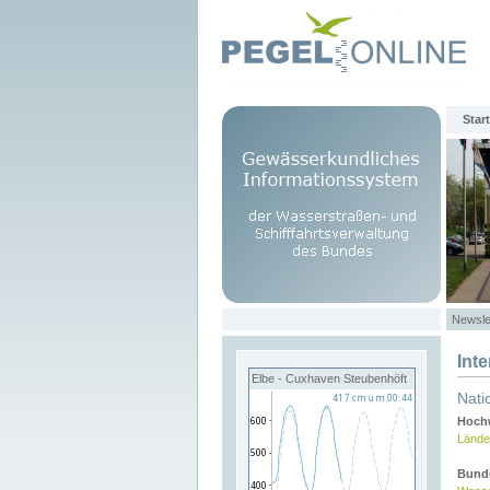
Start
Newsle
Int
Elbe - Cuxhaven Steubenhöft
Nati
Hochw
Lände
Bund