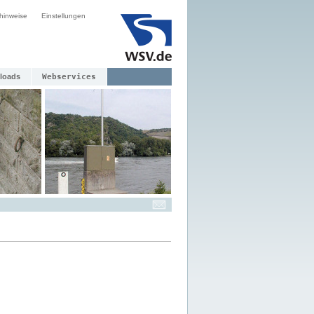
hinweise
Einstellungen
loads
Webservices