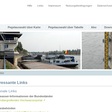
Hilfe
Links
Impressum
Nutzungsbedingungen
Datenschutz
Pegelauswahl über Karte
Pegelauswahl über Tabelle
Abo
Down
tter
eressante Links
onale Links
asser-Informationen der Bundesländer
rübergreifendes Hochwasserportal
↗
esbehörden