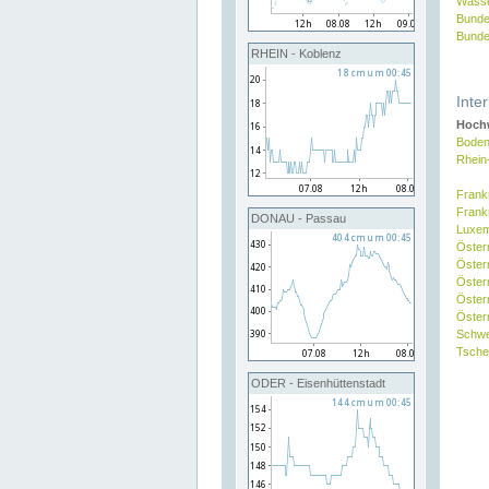
Wasse
Bunde
Bunde
RHEIN - Koblenz
Inte
Hochw
Boden
Rhein
Frank
Frank
DONAU - Passau
Luxe
Öster
Öster
Öster
Öster
Österr
Schw
Tsche
ODER - Eisenhüttenstadt