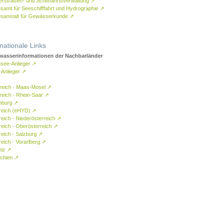
rstraßen- und Schifffahrtsverwaltung
↗
samt für Seeschifffahrt und Hydrographie
↗
sanstalt für Gewässerkunde
↗
rnationale Links
asserinformationen der Nachbarländer
see-Anlieger
↗
-Anlieger
↗
reich - Maas-Mosel
↗
reich - Rhein-Saar
↗
mburg
↗
reich (eHYD)
↗
reich - Niederösterreich
↗
reich - Oberösterreich
↗
reich - Salzburg
↗
eich - Vorarlberg
↗
eiz
↗
chien
↗