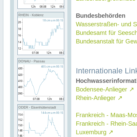
Bundesbehörden
RHEIN - Koblenz
Wasserstraßen- und Sc
Bundesamt für Seesch
Bundesanstalt für G
DONAU - Passau
Internationale Lin
Hochwasserinformat
Bodensee-Anlieger
↗
Rhein-Anlieger
↗
ODER - Eisenhüttenstadt
Frankreich - Maas-Mo
Frankreich - Rhein-Sa
Luxemburg
↗