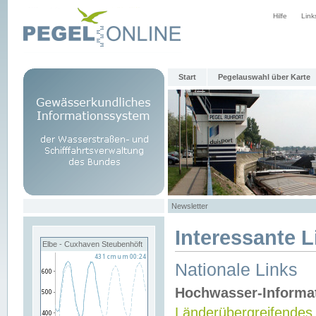
Hilfe
Link
Start
Pegelauswahl über Karte
Newsletter
Interessante L
Elbe - Cuxhaven Steubenhöft
Nationale Links
Hochwasser-Informa
Länderübergreifendes