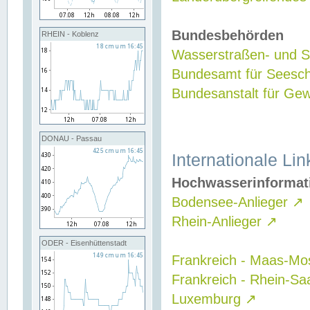
Bundesbehörden
RHEIN - Koblenz
Wasserstraßen- und Sc
Bundesamt für Seesch
Bundesanstalt für G
DONAU - Passau
Internationale Lin
Hochwasserinformat
Bodensee-Anlieger
↗
Rhein-Anlieger
↗
ODER - Eisenhüttenstadt
Frankreich - Maas-Mo
Frankreich - Rhein-Sa
Luxemburg
↗