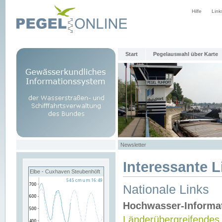
Hilfe
Link
Start
Pegelauswahl über Karte
Newsletter
Interessante L
Elbe - Cuxhaven Steubenhöft
Nationale Links
Hochwasser-Informa
Länderübergreifendes