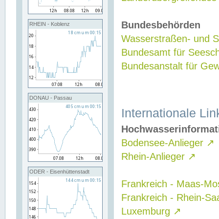
Bundesbehörden
RHEIN - Koblenz
Wasserstraßen- und Sc
Bundesamt für Seesch
Bundesanstalt für G
DONAU - Passau
Internationale Lin
Hochwasserinformat
Bodensee-Anlieger
↗
Rhein-Anlieger
↗
ODER - Eisenhüttenstadt
Frankreich - Maas-Mo
Frankreich - Rhein-Sa
Luxemburg
↗