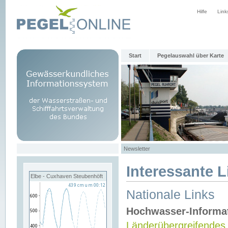
Hilfe
Link
Start
Pegelauswahl über Karte
Newsletter
Interessante L
Elbe - Cuxhaven Steubenhöft
Nationale Links
Hochwasser-Informa
Länderübergreifendes