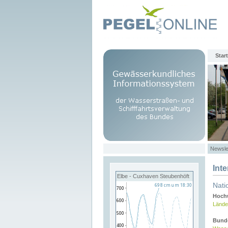
Start
Newsle
Int
Elbe - Cuxhaven Steubenhöft
Nati
Hochw
Lände
Bund