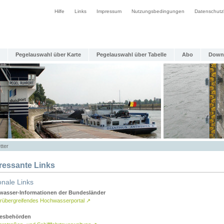
Hilfe
Links
Impressum
Nutzungsbedingungen
Datenschutz
Pegelauswahl über Karte
Pegelauswahl über Tabelle
Abo
Down
tter
eressante Links
onale Links
asser-Informationen der Bundesländer
rübergreifendes Hochwasserportal
↗
esbehörden