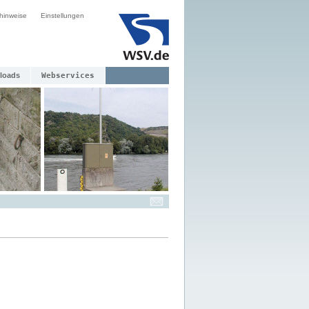
hinweise
Einstellungen
loads
Webservices