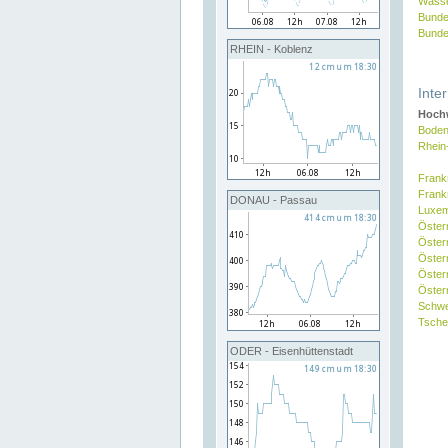
Wasse
Bunde
Bunde
RHEIN - Koblenz
Inte
Hochw
Boden
Rhein
Frank
Frank
DONAU - Passau
Luxe
Öster
Öster
Öster
Öster
Österr
Schw
Tsche
ODER - Eisenhüttenstadt