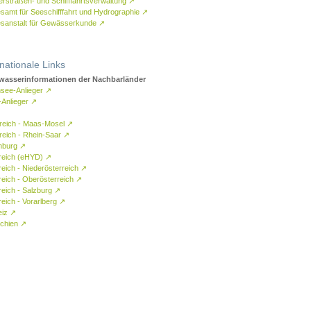
rstraßen- und Schifffahrtsverwaltung
↗
samt für Seeschifffahrt und Hydrographie
↗
sanstalt für Gewässerkunde
↗
rnationale Links
asserinformationen der Nachbarländer
see-Anlieger
↗
-Anlieger
↗
reich - Maas-Mosel
↗
reich - Rhein-Saar
↗
mburg
↗
reich (eHYD)
↗
reich - Niederösterreich
↗
reich - Oberösterreich
↗
reich - Salzburg
↗
eich - Vorarlberg
↗
eiz
↗
chien
↗