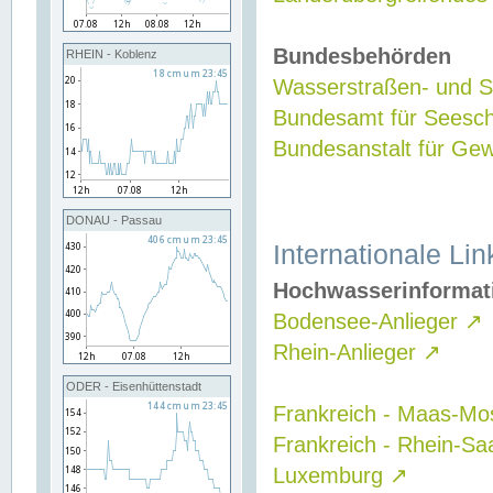
Bundesbehörden
RHEIN - Koblenz
Wasserstraßen- und Sc
Bundesamt für Seesch
Bundesanstalt für G
DONAU - Passau
Internationale Lin
Hochwasserinformat
Bodensee-Anlieger
↗
Rhein-Anlieger
↗
ODER - Eisenhüttenstadt
Frankreich - Maas-Mo
Frankreich - Rhein-Sa
Luxemburg
↗