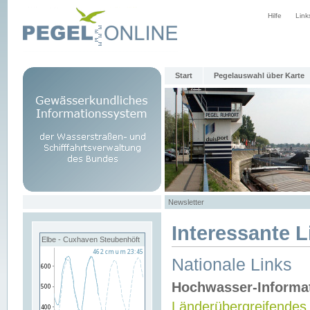
Hilfe
Link
Start
Pegelauswahl über Karte
Newsletter
Interessante L
Elbe - Cuxhaven Steubenhöft
Nationale Links
Hochwasser-Informa
Länderübergreifendes