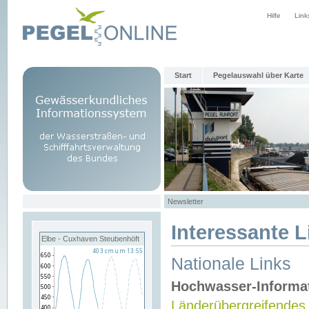
Hilfe
Link
Start
Pegelauswahl über Karte
Newsletter
Interessante L
Elbe - Cuxhaven Steubenhöft
Nationale Links
Hochwasser-Informa
Länderübergreifendes