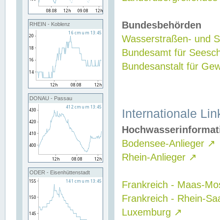
Bundesbehörden
RHEIN - Koblenz
Wasserstraßen- und Sc
Bundesamt für Seesch
Bundesanstalt für G
DONAU - Passau
Internationale Lin
Hochwasserinformat
Bodensee-Anlieger
↗
Rhein-Anlieger
↗
ODER - Eisenhüttenstadt
Frankreich - Maas-Mo
Frankreich - Rhein-Sa
Luxemburg
↗