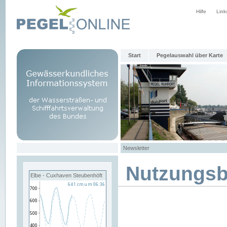
Hilfe
Link
Start
Pegelauswahl über Karte
Newsletter
Nutzungs
Elbe - Cuxhaven Steubenhöft