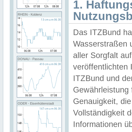
1. Haftun
Nutzungs
RHEIN - Koblenz
Das ITZBund han
Wasserstraßen u
aller Sorgfalt au
DONAU - Passau
veröffentlichte
ITZBund und de
Gewährleistung fü
Genauigkeit, die 
ODER - Eisenhüttenstadt
Vollständigkeit
Informationen 