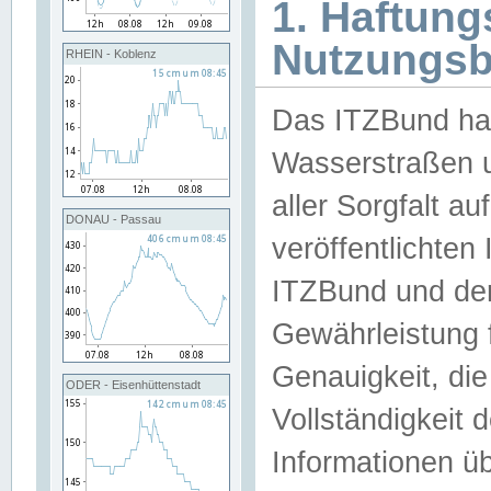
1. Haftun
Nutzungs
RHEIN - Koblenz
Das ITZBund han
Wasserstraßen u
aller Sorgfalt au
DONAU - Passau
veröffentlichte
ITZBund und de
Gewährleistung fü
Genauigkeit, die 
ODER - Eisenhüttenstadt
Vollständigkeit
Informationen 