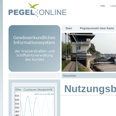
Hilfe
Link
Start
Pegelauswahl über Karte
Newsletter
Nutzungs
Elbe - Cuxhaven Steubenhöft