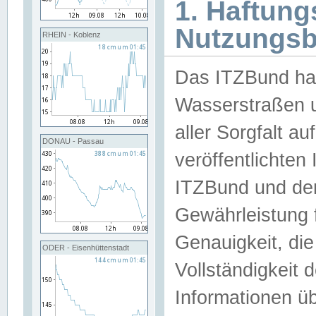
1. Haftun
Nutzungs
RHEIN - Koblenz
Das ITZBund han
Wasserstraßen u
aller Sorgfalt au
DONAU - Passau
veröffentlichte
ITZBund und de
Gewährleistung fü
Genauigkeit, die 
ODER - Eisenhüttenstadt
Vollständigkeit
Informationen 