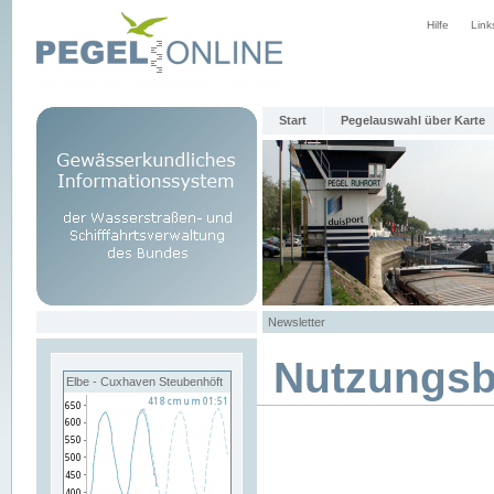
Hilfe
Link
Start
Pegelauswahl über Karte
Newsletter
Nutzungs
Elbe - Cuxhaven Steubenhöft