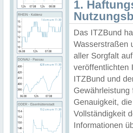
1. Haftun
Nutzungs
RHEIN - Koblenz
Das ITZBund han
Wasserstraßen u
aller Sorgfalt au
DONAU - Passau
veröffentlichte
ITZBund und de
Gewährleistung fü
Genauigkeit, die 
ODER - Eisenhüttenstadt
Vollständigkeit
Informationen 