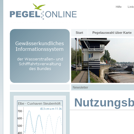
Hilfe
Link
Start
Pegelauswahl über Karte
Newsletter
Nutzungs
Elbe - Cuxhaven Steubenhöft