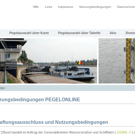
Hilfe
Links
Impressum
Nutzungsbedingungen
Datenschutz
Pegelauswahl über Karte
Pegelauswahl über Tabelle
Abo
Down
tter
zungsbedingungen PEGELONLINE
Haftungsausschluss und Nutzungsbedingungen
TZBund handelt im Auftrag der Generaldirektion Wasserstraßen und Schifffahrt (
GDWS
↗
) u