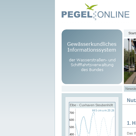
Start
Newsle
Nut
Elbe - Cuxhaven Steubenhöft
1. 
Das I