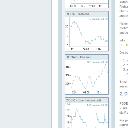
Aktual
Richti
übern
RHEIN - Koblenz
angeze
Haftu
Nichtn
ausge
Infor
DL-DE
Die be
DONAU - Passau
v
Trotz 
aussch
2. 
ODER - Eisenhüttenstadt
PEGEL
VI al
die R
Für j
Aktion