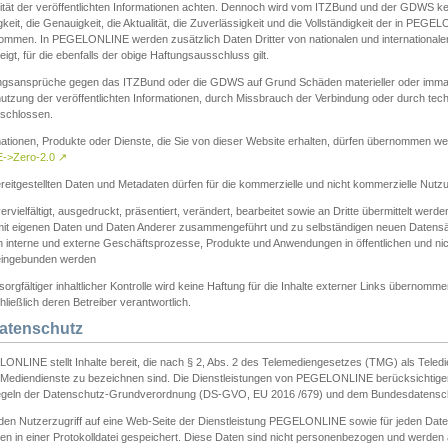
ität der veröffentlichten Informationen achten. Dennoch wird vom ITZBund und der GDWS kein
gkeit, die Genauigkeit, die Aktualität, die Zuverlässigkeit und die Vollständigkeit der in PEG
ommen. In PEGELONLINE werden zusätzlich Daten Dritter von nationalen und internationale
igt, für die ebenfalls der obige Haftungsausschluss gilt.
ngsansprüche gegen das ITZBund oder die GDWS auf Grund Schäden materieller oder immater
utzung der veröffentlichten Informationen, durch Missbrauch der Verbindung oder durch tec
schlossen.
mationen, Produkte oder Dienste, die Sie von dieser Website erhalten, dürfen übernommen we
->Zero-2.0
↗
reitgestellten Daten und Metadaten dürfen für die kommerzielle und nicht kommerzielle Nut
ervielfältigt, ausgedruckt, präsentiert, verändert, bearbeitet sowie an Dritte übermittelt werde
mit eigenen Daten und Daten Anderer zusammengeführt und zu selbständigen neuen Datens
in interne und externe Geschäftsprozesse, Produkte und Anwendungen in öffentlichen und nic
eingebunden werden
sorgfältiger inhaltlicher Kontrolle wird keine Haftung für die Inhalte externer Links übernomme
ließlich deren Betreiber verantwortlich.
Datenschutz
ONLINE stellt Inhalte bereit, die nach § 2, Abs. 2 des Telemediengesetzes (TMG) als Teled
s Mediendienste zu bezeichnen sind. Die Dienstleistungen von PEGELONLINE berücksichtigen
egeln der Datenschutz-Grundverordnung (DS-GVO, EU 2016 /679) und dem Bundesdatensc
eden Nutzerzugriff auf eine Web-Seite der Dienstleistung PEGELONLINE sowie für jeden Dat
en in einer Protokolldatei gespeichert. Diese Daten sind nicht personenbezogen und werden a