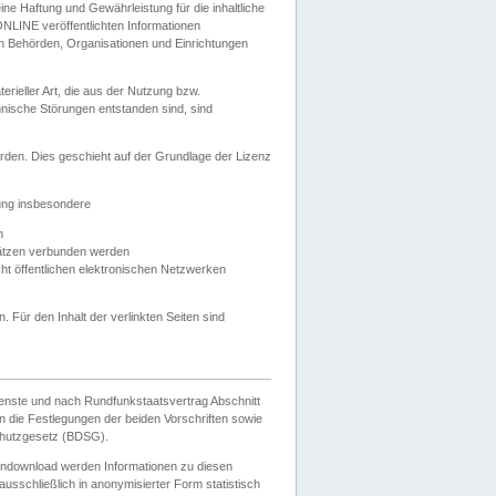
e Haftung und Gewährleistung für die inhaltliche
ELONLINE veröffentlichten Informationen
n Behörden, Organisationen und Einrichtungen
ieller Art, die aus der Nutzung bzw.
hnische Störungen entstanden sind, sind
rden. Dies geschieht auf der Grundlage der Lizenz
zung insbesondere
n
ätzen verbunden werden
ht öffentlichen elektronischen Netzwerken
n. Für den Inhalt der verlinkten Seiten sind
ienste und nach Rundfunkstaatsvertrag Abschnitt
 die Festlegungen der beiden Vorschriften sowie
hutzgesetz (BDSG).
endownload werden Informationen zu diesen
usschließlich in anonymisierter Form statistisch