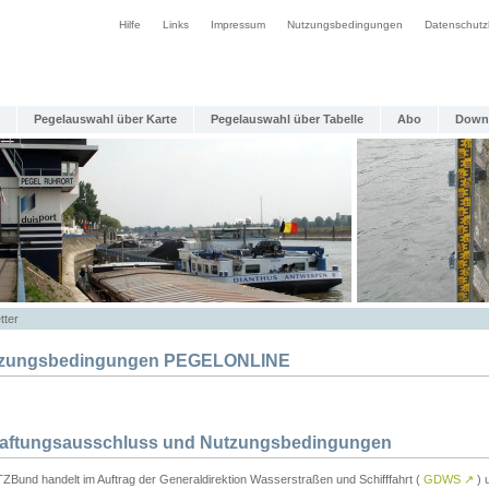
Hilfe
Links
Impressum
Nutzungsbedingungen
Datenschutz
Pegelauswahl über Karte
Pegelauswahl über Tabelle
Abo
Down
tter
zungsbedingungen PEGELONLINE
Haftungsausschluss und Nutzungsbedingungen
TZBund handelt im Auftrag der Generaldirektion Wasserstraßen und Schifffahrt (
GDWS
↗
) u