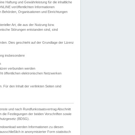
e Haftung und Gewährleistung für die inhaltliche
ELONLINE veröffentlichten Informationen
n Behörden, Organisationen und Einrichtungen
ieller Art, die aus der Nutzung bzw.
hnische Störungen entstanden sind, sind
rden. Dies geschieht auf der Grundlage der Lizenz
zung insbesondere
n
ätzen verbunden werden
ht öffentlichen elektronischen Netzwerken
n. Für den Inhalt der verlinkten Seiten sind
ienste und nach Rundfunkstaatsvertrag Abschnitt
 die Festlegungen der beiden Vorschriften sowie
hutzgesetz (BDSG).
endownload werden Informationen zu diesen
usschließlich in anonymisierter Form statistisch