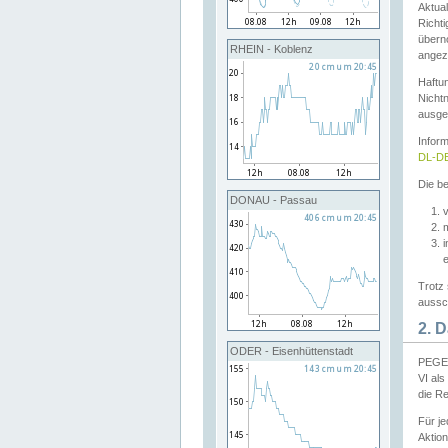
Aktual
Richti
übern
RHEIN - Koblenz
angeze
Haftu
Nichtn
ausge
Infor
DL-DE
Die be
DONAU - Passau
v
Trotz 
aussch
2. 
ODER - Eisenhüttenstadt
PEGEL
VI al
die R
Für j
Aktion