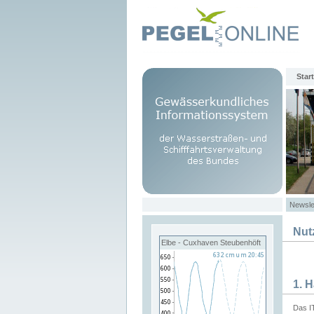
Start
Newsle
Nut
Elbe - Cuxhaven Steubenhöft
1. 
Das I