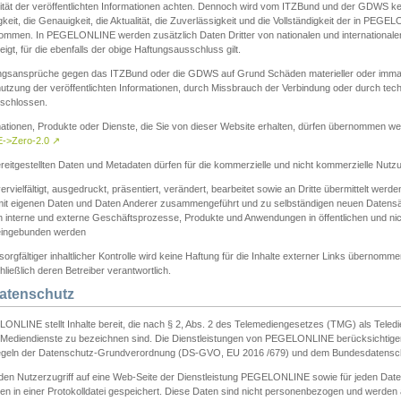
ität der veröffentlichten Informationen achten. Dennoch wird vom ITZBund und der GDWS kein
gkeit, die Genauigkeit, die Aktualität, die Zuverlässigkeit und die Vollständigkeit der in PEG
ommen. In PEGELONLINE werden zusätzlich Daten Dritter von nationalen und internationale
igt, für die ebenfalls der obige Haftungsausschluss gilt.
ngsansprüche gegen das ITZBund oder die GDWS auf Grund Schäden materieller oder immater
utzung der veröffentlichten Informationen, durch Missbrauch der Verbindung oder durch tec
schlossen.
mationen, Produkte oder Dienste, die Sie von dieser Website erhalten, dürfen übernommen we
->Zero-2.0
↗
reitgestellten Daten und Metadaten dürfen für die kommerzielle und nicht kommerzielle Nut
ervielfältigt, ausgedruckt, präsentiert, verändert, bearbeitet sowie an Dritte übermittelt werde
mit eigenen Daten und Daten Anderer zusammengeführt und zu selbständigen neuen Datens
in interne und externe Geschäftsprozesse, Produkte und Anwendungen in öffentlichen und nic
eingebunden werden
sorgfältiger inhaltlicher Kontrolle wird keine Haftung für die Inhalte externer Links übernomme
ließlich deren Betreiber verantwortlich.
Datenschutz
ONLINE stellt Inhalte bereit, die nach § 2, Abs. 2 des Telemediengesetzes (TMG) als Teled
s Mediendienste zu bezeichnen sind. Die Dienstleistungen von PEGELONLINE berücksichtigen
egeln der Datenschutz-Grundverordnung (DS-GVO, EU 2016 /679) und dem Bundesdatensc
eden Nutzerzugriff auf eine Web-Seite der Dienstleistung PEGELONLINE sowie für jeden Dat
en in einer Protokolldatei gespeichert. Diese Daten sind nicht personenbezogen und werden a