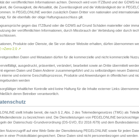
ität der veröffentlichten Informationen achten. Dennoch wird vom ITZBund und der GDWS kein
gkeit, die Genauigkeit, die Aktualität, die Zuverlässigkeit und die Vollständigkeit der in PEG
ommen. In PEGELONLINE werden zusätzlich Daten Dritter von nationalen und internationale
igt, für die ebenfalls der obige Haftungsausschluss gilt.
ngsansprüche gegen das ITZBund oder die GDWS auf Grund Schäden materieller oder immater
utzung der veröffentlichten Informationen, durch Missbrauch der Verbindung oder durch tec
schlossen.
mationen, Produkte oder Dienste, die Sie von dieser Website erhalten, dürfen übernommen we
->Zero-2.0
↗
reitgestellten Daten und Metadaten dürfen für die kommerzielle und nicht kommerzielle Nut
ervielfältigt, ausgedruckt, präsentiert, verändert, bearbeitet sowie an Dritte übermittelt werde
mit eigenen Daten und Daten Anderer zusammengeführt und zu selbständigen neuen Datens
in interne und externe Geschäftsprozesse, Produkte und Anwendungen in öffentlichen und nic
eingebunden werden
sorgfältiger inhaltlicher Kontrolle wird keine Haftung für die Inhalte externer Links übernomme
ließlich deren Betreiber verantwortlich.
Datenschutz
ONLINE stellt Inhalte bereit, die nach § 2, Abs. 2 des Telemediengesetzes (TMG) als Teled
s Mediendienste zu bezeichnen sind. Die Dienstleistungen von PEGELONLINE berücksichtigen
egeln der Datenschutz-Grundverordnung (DS-GVO, EU 2016 /679) und dem Bundesdatensc
eden Nutzerzugriff auf eine Web-Seite der Dienstleistung PEGELONLINE sowie für jeden Dat
en in einer Protokolldatei gespeichert. Diese Daten sind nicht personenbezogen und werden a