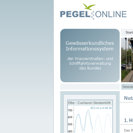
Start
Newsle
Nut
Elbe - Cuxhaven Steubenhöft
1. 
Das I