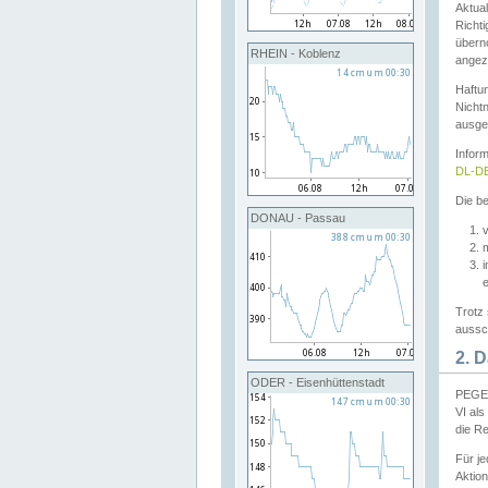
Aktual
Richti
übern
RHEIN - Koblenz
angeze
Haftu
Nichtn
ausge
Infor
DL-DE
Die be
DONAU - Passau
v
Trotz 
aussch
2. 
ODER - Eisenhüttenstadt
PEGEL
VI al
die R
Für j
Aktion