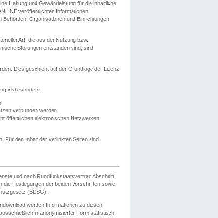
e Haftung und Gewährleistung für die inhaltliche
ELONLINE veröffentlichten Informationen
n Behörden, Organisationen und Einrichtungen
ieller Art, die aus der Nutzung bzw.
hnische Störungen entstanden sind, sind
rden. Dies geschieht auf der Grundlage der Lizenz
zung insbesondere
n
ätzen verbunden werden
ht öffentlichen elektronischen Netzwerken
n. Für den Inhalt der verlinkten Seiten sind
ienste und nach Rundfunkstaatsvertrag Abschnitt
 die Festlegungen der beiden Vorschriften sowie
hutzgesetz (BDSG).
endownload werden Informationen zu diesen
usschließlich in anonymisierter Form statistisch