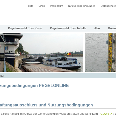
Hilfe
Links
Impressum
Nutzungsbedingungen
Datenschutz
Pegelauswahl über Karte
Pegelauswahl über Tabelle
Abo
Down
tter
zungsbedingungen PEGELONLINE
Haftungsausschluss und Nutzungsbedingungen
TZBund handelt im Auftrag der Generaldirektion Wasserstraßen und Schifffahrt (
GDWS
↗
) u