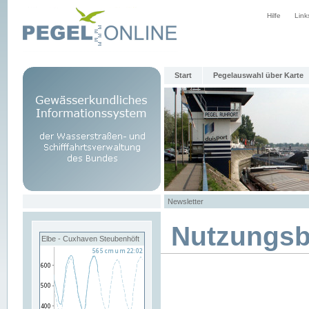
Hilfe
Link
Start
Pegelauswahl über Karte
Newsletter
Nutzungs
Elbe - Cuxhaven Steubenhöft