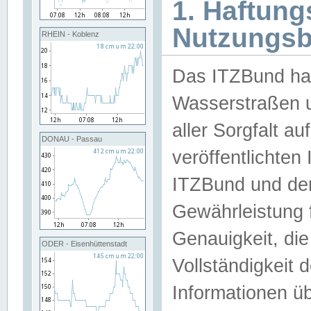
1. Haftun
Nutzungs
RHEIN - Koblenz
Das ITZBund han
Wasserstraßen u
aller Sorgfalt au
DONAU - Passau
veröffentlichte
ITZBund und de
Gewährleistung fü
Genauigkeit, die 
ODER - Eisenhüttenstadt
Vollständigkeit
Informationen 