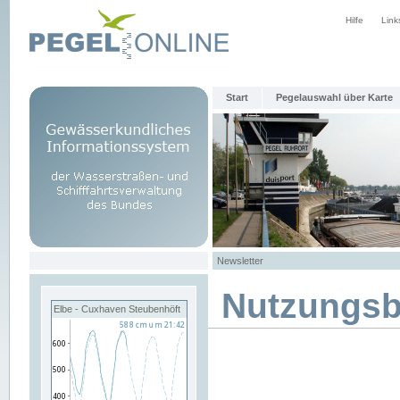
Hilfe
Link
Start
Pegelauswahl über Karte
Newsletter
Nutzungs
Elbe - Cuxhaven Steubenhöft