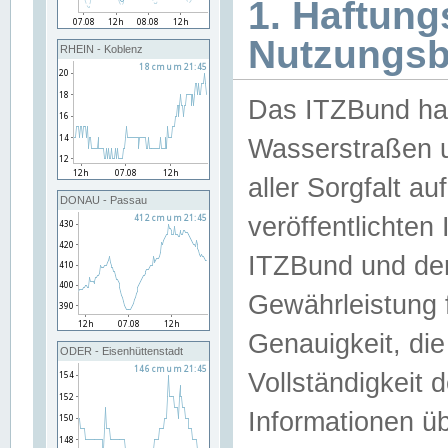
1. Haftun
Nutzungs
RHEIN - Koblenz
Das ITZBund han
Wasserstraßen u
aller Sorgfalt au
DONAU - Passau
veröffentlichte
ITZBund und de
Gewährleistung fü
Genauigkeit, die 
ODER - Eisenhüttenstadt
Vollständigkeit
Informationen 