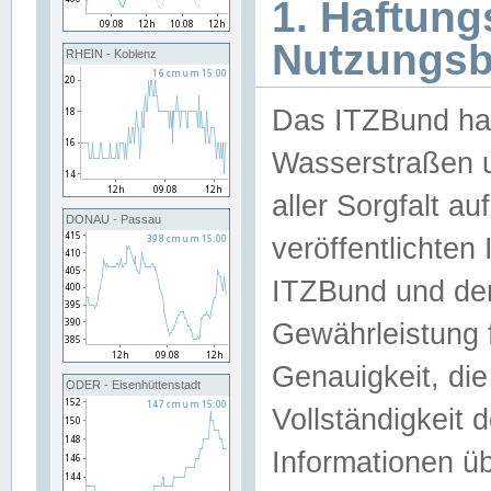
1. Haftun
Nutzungs
RHEIN - Koblenz
Das ITZBund han
Wasserstraßen u
aller Sorgfalt au
DONAU - Passau
veröffentlichte
ITZBund und de
Gewährleistung fü
Genauigkeit, die 
ODER - Eisenhüttenstadt
Vollständigkeit
Informationen 