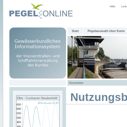
Hilfe
Link
Start
Pegelauswahl über Karte
Newsletter
Nutzungs
Elbe - Cuxhaven Steubenhöft