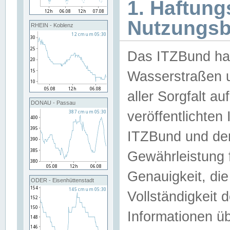
1. Haftun
Nutzungs
RHEIN - Koblenz
Das ITZBund han
Wasserstraßen u
aller Sorgfalt au
DONAU - Passau
veröffentlichte
ITZBund und de
Gewährleistung fü
Genauigkeit, die 
ODER - Eisenhüttenstadt
Vollständigkeit
Informationen 