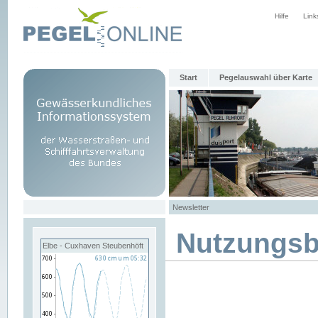
Hilfe
Link
Start
Pegelauswahl über Karte
Newsletter
Nutzungs
Elbe - Cuxhaven Steubenhöft