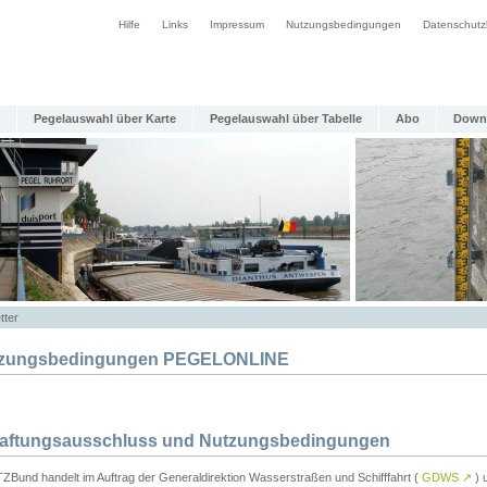
Hilfe
Links
Impressum
Nutzungsbedingungen
Datenschutz
Pegelauswahl über Karte
Pegelauswahl über Tabelle
Abo
Down
tter
zungsbedingungen PEGELONLINE
Haftungsausschluss und Nutzungsbedingungen
TZBund handelt im Auftrag der Generaldirektion Wasserstraßen und Schifffahrt (
GDWS
↗
) u