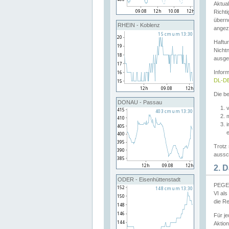
Aktual
Richti
übern
RHEIN - Koblenz
angeze
Haftu
Nichtn
ausge
Infor
DL-DE
Die be
DONAU - Passau
v
Trotz 
aussch
2. 
ODER - Eisenhüttenstadt
PEGEL
VI al
die R
Für j
Aktion