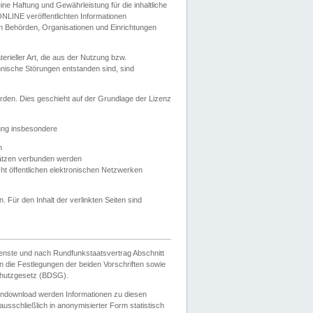
e Haftung und Gewährleistung für die inhaltliche
ELONLINE veröffentlichten Informationen
n Behörden, Organisationen und Einrichtungen
ieller Art, die aus der Nutzung bzw.
hnische Störungen entstanden sind, sind
rden. Dies geschieht auf der Grundlage der Lizenz
zung insbesondere
n
ätzen verbunden werden
ht öffentlichen elektronischen Netzwerken
n. Für den Inhalt der verlinkten Seiten sind
ienste und nach Rundfunkstaatsvertrag Abschnitt
 die Festlegungen der beiden Vorschriften sowie
hutzgesetz (BDSG).
endownload werden Informationen zu diesen
usschließlich in anonymisierter Form statistisch