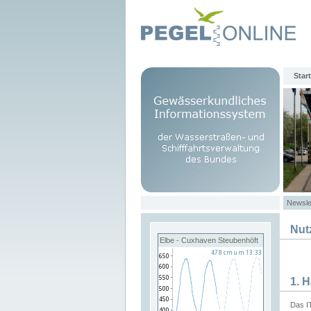
Start
Newsle
Nut
Elbe - Cuxhaven Steubenhöft
1. 
Das I