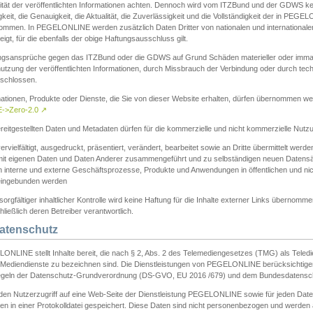
ität der veröffentlichten Informationen achten. Dennoch wird vom ITZBund und der GDWS kein
gkeit, die Genauigkeit, die Aktualität, die Zuverlässigkeit und die Vollständigkeit der in PEG
ommen. In PEGELONLINE werden zusätzlich Daten Dritter von nationalen und internationale
igt, für die ebenfalls der obige Haftungsausschluss gilt.
ngsansprüche gegen das ITZBund oder die GDWS auf Grund Schäden materieller oder immater
utzung der veröffentlichten Informationen, durch Missbrauch der Verbindung oder durch tec
schlossen.
mationen, Produkte oder Dienste, die Sie von dieser Website erhalten, dürfen übernommen we
->Zero-2.0
↗
reitgestellten Daten und Metadaten dürfen für die kommerzielle und nicht kommerzielle Nut
ervielfältigt, ausgedruckt, präsentiert, verändert, bearbeitet sowie an Dritte übermittelt werde
mit eigenen Daten und Daten Anderer zusammengeführt und zu selbständigen neuen Datens
in interne und externe Geschäftsprozesse, Produkte und Anwendungen in öffentlichen und nic
eingebunden werden
sorgfältiger inhaltlicher Kontrolle wird keine Haftung für die Inhalte externer Links übernomme
ließlich deren Betreiber verantwortlich.
Datenschutz
ONLINE stellt Inhalte bereit, die nach § 2, Abs. 2 des Telemediengesetzes (TMG) als Teled
s Mediendienste zu bezeichnen sind. Die Dienstleistungen von PEGELONLINE berücksichtigen
egeln der Datenschutz-Grundverordnung (DS-GVO, EU 2016 /679) und dem Bundesdatensc
eden Nutzerzugriff auf eine Web-Seite der Dienstleistung PEGELONLINE sowie für jeden Dat
en in einer Protokolldatei gespeichert. Diese Daten sind nicht personenbezogen und werden a