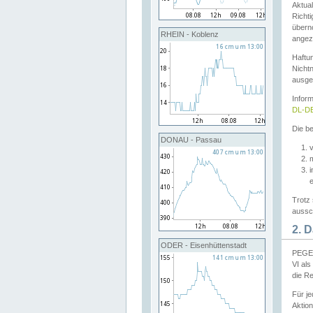
Aktual
Richti
übern
RHEIN - Koblenz
angeze
Haftu
Nichtn
ausge
Infor
DL-DE
Die be
DONAU - Passau
v
Trotz 
aussch
2. 
ODER - Eisenhüttenstadt
PEGEL
VI al
die R
Für j
Aktion