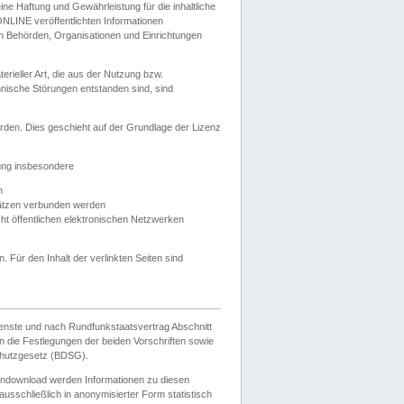
e Haftung und Gewährleistung für die inhaltliche
ELONLINE veröffentlichten Informationen
n Behörden, Organisationen und Einrichtungen
ieller Art, die aus der Nutzung bzw.
hnische Störungen entstanden sind, sind
rden. Dies geschieht auf der Grundlage der Lizenz
zung insbesondere
n
ätzen verbunden werden
ht öffentlichen elektronischen Netzwerken
n. Für den Inhalt der verlinkten Seiten sind
ienste und nach Rundfunkstaatsvertrag Abschnitt
 die Festlegungen der beiden Vorschriften sowie
hutzgesetz (BDSG).
endownload werden Informationen zu diesen
usschließlich in anonymisierter Form statistisch