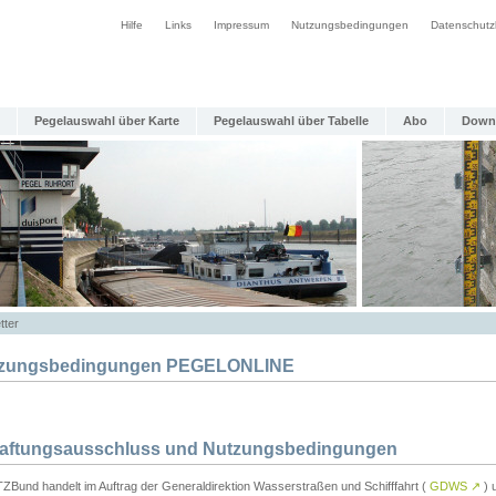
Hilfe
Links
Impressum
Nutzungsbedingungen
Datenschutz
Pegelauswahl über Karte
Pegelauswahl über Tabelle
Abo
Down
tter
zungsbedingungen PEGELONLINE
Haftungsausschluss und Nutzungsbedingungen
TZBund handelt im Auftrag der Generaldirektion Wasserstraßen und Schifffahrt (
GDWS
↗
) u