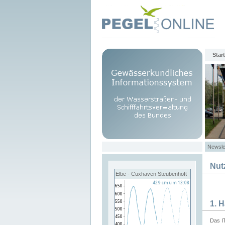
Start
Newsle
Nut
Elbe - Cuxhaven Steubenhöft
1. 
Das I