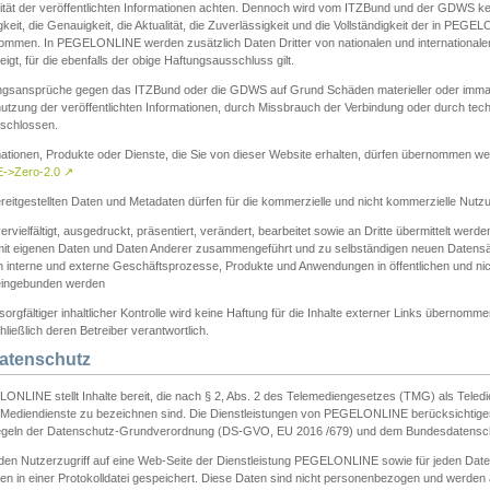
ität der veröffentlichten Informationen achten. Dennoch wird vom ITZBund und der GDWS kein
gkeit, die Genauigkeit, die Aktualität, die Zuverlässigkeit und die Vollständigkeit der in PEG
ommen. In PEGELONLINE werden zusätzlich Daten Dritter von nationalen und internationale
igt, für die ebenfalls der obige Haftungsausschluss gilt.
ngsansprüche gegen das ITZBund oder die GDWS auf Grund Schäden materieller oder immater
utzung der veröffentlichten Informationen, durch Missbrauch der Verbindung oder durch tec
schlossen.
mationen, Produkte oder Dienste, die Sie von dieser Website erhalten, dürfen übernommen we
->Zero-2.0
↗
reitgestellten Daten und Metadaten dürfen für die kommerzielle und nicht kommerzielle Nut
ervielfältigt, ausgedruckt, präsentiert, verändert, bearbeitet sowie an Dritte übermittelt werde
mit eigenen Daten und Daten Anderer zusammengeführt und zu selbständigen neuen Datens
in interne und externe Geschäftsprozesse, Produkte und Anwendungen in öffentlichen und nic
eingebunden werden
sorgfältiger inhaltlicher Kontrolle wird keine Haftung für die Inhalte externer Links übernomme
ließlich deren Betreiber verantwortlich.
Datenschutz
ONLINE stellt Inhalte bereit, die nach § 2, Abs. 2 des Telemediengesetzes (TMG) als Teled
s Mediendienste zu bezeichnen sind. Die Dienstleistungen von PEGELONLINE berücksichtigen
egeln der Datenschutz-Grundverordnung (DS-GVO, EU 2016 /679) und dem Bundesdatensc
eden Nutzerzugriff auf eine Web-Seite der Dienstleistung PEGELONLINE sowie für jeden Dat
en in einer Protokolldatei gespeichert. Diese Daten sind nicht personenbezogen und werden a