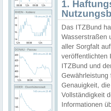
1. Haftun
Nutzungs
RHEIN - Koblenz
Das ITZBund han
Wasserstraßen u
aller Sorgfalt au
DONAU - Passau
veröffentlichte
ITZBund und de
Gewährleistung fü
Genauigkeit, die 
ODER - Eisenhüttenstadt
Vollständigkeit
Informationen 