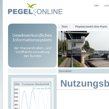
Hilfe
Link
Start
Pegelauswahl über Karte
Newsletter
Nutzungs
Elbe - Cuxhaven Steubenhöft