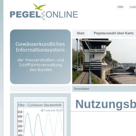
Hilfe
Link
Start
Pegelauswahl über Karte
Newsletter
Nutzungs
Elbe - Cuxhaven Steubenhöft