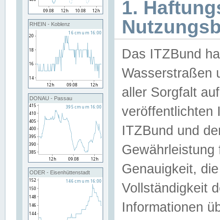
1. Haftun
Nutzungs
RHEIN - Koblenz
Das ITZBund han
Wasserstraßen u
aller Sorgfalt au
DONAU - Passau
veröffentlichte
ITZBund und de
Gewährleistung fü
Genauigkeit, die 
ODER - Eisenhüttenstadt
Vollständigkeit
Informationen 