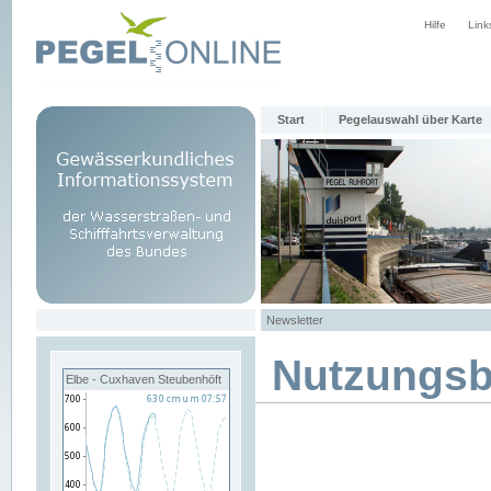
Hilfe
Link
Start
Pegelauswahl über Karte
Newsletter
Nutzungs
Elbe - Cuxhaven Steubenhöft