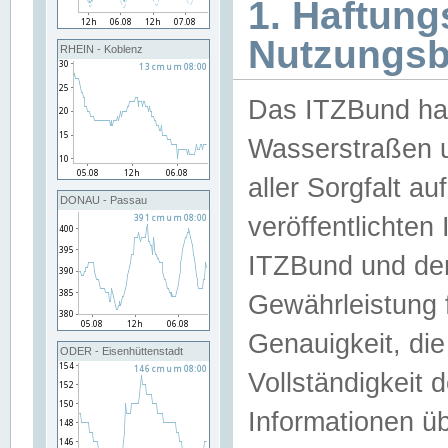
1. Haftun
Nutzungs
RHEIN - Koblenz
Das ITZBund han
Wasserstraßen u
aller Sorgfalt au
DONAU - Passau
veröffentlichte
ITZBund und de
Gewährleistung fü
Genauigkeit, die 
ODER - Eisenhüttenstadt
Vollständigkeit
Informationen 