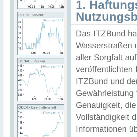
1. Haftun
Nutzungs
RHEIN - Koblenz
Das ITZBund han
Wasserstraßen u
aller Sorgfalt au
DONAU - Passau
veröffentlichte
ITZBund und de
Gewährleistung fü
Genauigkeit, die 
ODER - Eisenhüttenstadt
Vollständigkeit
Informationen 