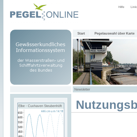
Hilfe
Link
Start
Pegelauswahl über Karte
Newsletter
Nutzungs
Elbe - Cuxhaven Steubenhöft