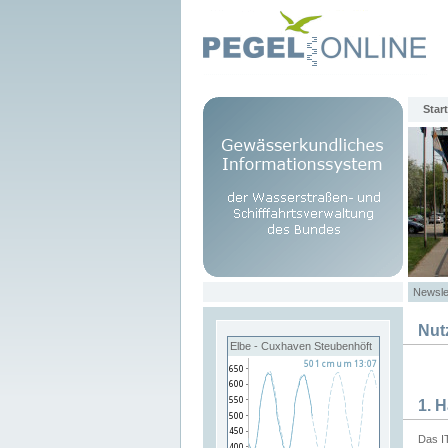
Start
Newsle
Nut
Elbe - Cuxhaven Steubenhöft
1. 
Das I