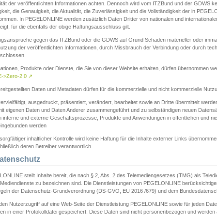
ität der veröffentlichten Informationen achten. Dennoch wird vom ITZBund und der GDWS kein
gkeit, die Genauigkeit, die Aktualität, die Zuverlässigkeit und die Vollständigkeit der in PEG
ommen. In PEGELONLINE werden zusätzlich Daten Dritter von nationalen und internationale
igt, für die ebenfalls der obige Haftungsausschluss gilt.
ngsansprüche gegen das ITZBund oder die GDWS auf Grund Schäden materieller oder immater
utzung der veröffentlichten Informationen, durch Missbrauch der Verbindung oder durch tec
schlossen.
mationen, Produkte oder Dienste, die Sie von dieser Website erhalten, dürfen übernommen we
->Zero-2.0
↗
reitgestellten Daten und Metadaten dürfen für die kommerzielle und nicht kommerzielle Nut
ervielfältigt, ausgedruckt, präsentiert, verändert, bearbeitet sowie an Dritte übermittelt werde
mit eigenen Daten und Daten Anderer zusammengeführt und zu selbständigen neuen Datens
in interne und externe Geschäftsprozesse, Produkte und Anwendungen in öffentlichen und nic
eingebunden werden
sorgfältiger inhaltlicher Kontrolle wird keine Haftung für die Inhalte externer Links übernomme
ließlich deren Betreiber verantwortlich.
Datenschutz
ONLINE stellt Inhalte bereit, die nach § 2, Abs. 2 des Telemediengesetzes (TMG) als Teled
s Mediendienste zu bezeichnen sind. Die Dienstleistungen von PEGELONLINE berücksichtigen
egeln der Datenschutz-Grundverordnung (DS-GVO, EU 2016 /679) und dem Bundesdatensc
eden Nutzerzugriff auf eine Web-Seite der Dienstleistung PEGELONLINE sowie für jeden Dat
en in einer Protokolldatei gespeichert. Diese Daten sind nicht personenbezogen und werden a