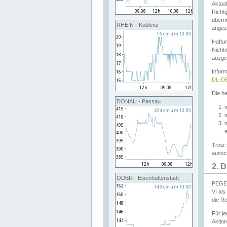
Aktual
Richti
übern
RHEIN - Koblenz
angeze
Haftu
Nichtn
ausge
Infor
DL-DE
Die be
DONAU - Passau
v
Trotz 
aussch
2. 
ODER - Eisenhüttenstadt
PEGEL
VI al
die R
Für j
Aktion