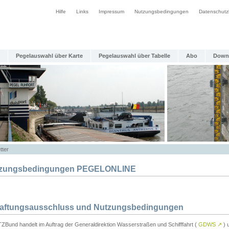
Hilfe
Links
Impressum
Nutzungsbedingungen
Datenschutz
Pegelauswahl über Karte
Pegelauswahl über Tabelle
Abo
Down
tter
zungsbedingungen PEGELONLINE
Haftungsausschluss und Nutzungsbedingungen
TZBund handelt im Auftrag der Generaldirektion Wasserstraßen und Schifffahrt (
GDWS
↗
) u