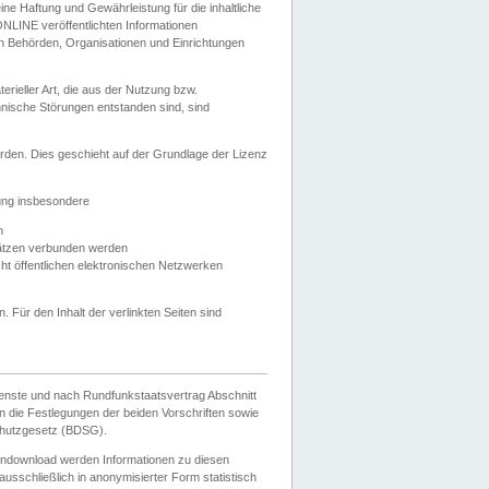
e Haftung und Gewährleistung für die inhaltliche
ELONLINE veröffentlichten Informationen
n Behörden, Organisationen und Einrichtungen
ieller Art, die aus der Nutzung bzw.
hnische Störungen entstanden sind, sind
rden. Dies geschieht auf der Grundlage der Lizenz
zung insbesondere
n
ätzen verbunden werden
ht öffentlichen elektronischen Netzwerken
n. Für den Inhalt der verlinkten Seiten sind
ienste und nach Rundfunkstaatsvertrag Abschnitt
 die Festlegungen der beiden Vorschriften sowie
hutzgesetz (BDSG).
endownload werden Informationen zu diesen
usschließlich in anonymisierter Form statistisch