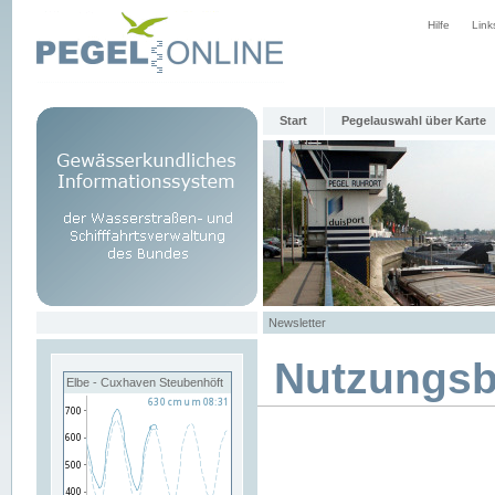
Hilfe
Link
Start
Pegelauswahl über Karte
Newsletter
Nutzungs
Elbe - Cuxhaven Steubenhöft