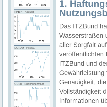
1. Haftun
Nutzungs
RHEIN - Koblenz
Das ITZBund han
Wasserstraßen u
aller Sorgfalt au
DONAU - Passau
veröffentlichte
ITZBund und de
Gewährleistung fü
Genauigkeit, die 
ODER - Eisenhüttenstadt
Vollständigkeit
Informationen 