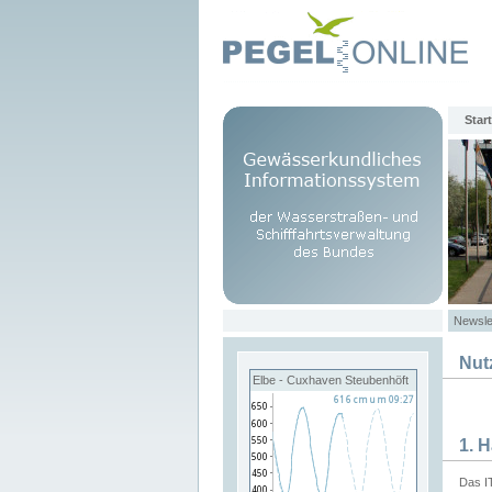
Start
Newsle
Nut
Elbe - Cuxhaven Steubenhöft
1. 
Das I