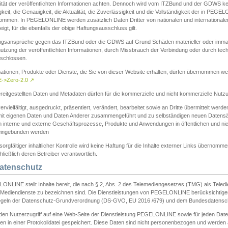
ität der veröffentlichten Informationen achten. Dennoch wird vom ITZBund und der GDWS kein
gkeit, die Genauigkeit, die Aktualität, die Zuverlässigkeit und die Vollständigkeit der in PEG
ommen. In PEGELONLINE werden zusätzlich Daten Dritter von nationalen und internationale
igt, für die ebenfalls der obige Haftungsausschluss gilt.
ngsansprüche gegen das ITZBund oder die GDWS auf Grund Schäden materieller oder immater
utzung der veröffentlichten Informationen, durch Missbrauch der Verbindung oder durch tec
schlossen.
mationen, Produkte oder Dienste, die Sie von dieser Website erhalten, dürfen übernommen we
->Zero-2.0
↗
reitgestellten Daten und Metadaten dürfen für die kommerzielle und nicht kommerzielle Nut
ervielfältigt, ausgedruckt, präsentiert, verändert, bearbeitet sowie an Dritte übermittelt werde
mit eigenen Daten und Daten Anderer zusammengeführt und zu selbständigen neuen Datens
in interne und externe Geschäftsprozesse, Produkte und Anwendungen in öffentlichen und nic
eingebunden werden
sorgfältiger inhaltlicher Kontrolle wird keine Haftung für die Inhalte externer Links übernomme
ließlich deren Betreiber verantwortlich.
Datenschutz
ONLINE stellt Inhalte bereit, die nach § 2, Abs. 2 des Telemediengesetzes (TMG) als Teled
s Mediendienste zu bezeichnen sind. Die Dienstleistungen von PEGELONLINE berücksichtigen
egeln der Datenschutz-Grundverordnung (DS-GVO, EU 2016 /679) und dem Bundesdatensc
eden Nutzerzugriff auf eine Web-Seite der Dienstleistung PEGELONLINE sowie für jeden Dat
en in einer Protokolldatei gespeichert. Diese Daten sind nicht personenbezogen und werden a