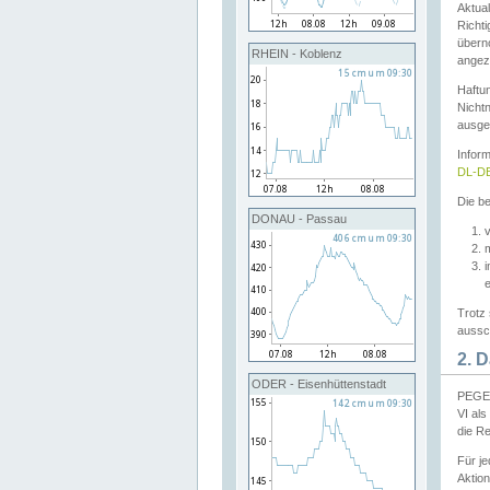
Aktual
Richti
übern
RHEIN - Koblenz
angeze
Haftu
Nichtn
ausge
Infor
DL-DE
Die be
DONAU - Passau
v
Trotz 
aussch
2. 
ODER - Eisenhüttenstadt
PEGEL
VI al
die R
Für j
Aktion