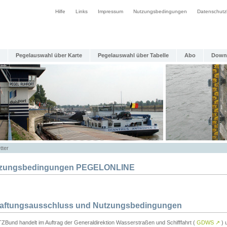
Hilfe
Links
Impressum
Nutzungsbedingungen
Datenschutz
Pegelauswahl über Karte
Pegelauswahl über Tabelle
Abo
Down
tter
zungsbedingungen PEGELONLINE
Haftungsausschluss und Nutzungsbedingungen
TZBund handelt im Auftrag der Generaldirektion Wasserstraßen und Schifffahrt (
GDWS
↗
) u