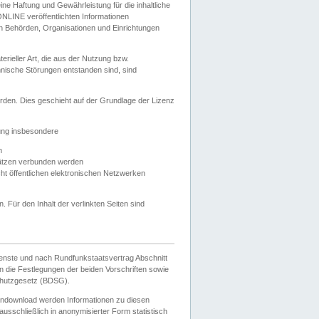
e Haftung und Gewährleistung für die inhaltliche
ELONLINE veröffentlichten Informationen
n Behörden, Organisationen und Einrichtungen
ieller Art, die aus der Nutzung bzw.
hnische Störungen entstanden sind, sind
rden. Dies geschieht auf der Grundlage der Lizenz
zung insbesondere
n
ätzen verbunden werden
ht öffentlichen elektronischen Netzwerken
n. Für den Inhalt der verlinkten Seiten sind
ienste und nach Rundfunkstaatsvertrag Abschnitt
 die Festlegungen der beiden Vorschriften sowie
hutzgesetz (BDSG).
endownload werden Informationen zu diesen
usschließlich in anonymisierter Form statistisch