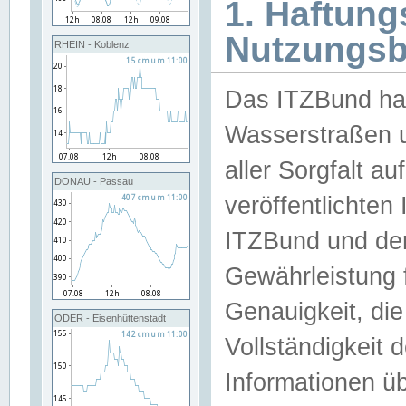
1. Haftun
Nutzungs
RHEIN - Koblenz
Das ITZBund han
Wasserstraßen u
aller Sorgfalt au
DONAU - Passau
veröffentlichte
ITZBund und de
Gewährleistung fü
Genauigkeit, die 
ODER - Eisenhüttenstadt
Vollständigkeit
Informationen 