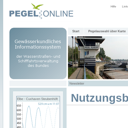
Hilfe
Link
Start
Pegelauswahl über Karte
Newsletter
Nutzungs
Elbe - Cuxhaven Steubenhöft