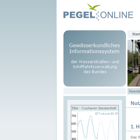
Start
Newsle
Nut
Elbe - Cuxhaven Steubenhöft
1. 
Das I