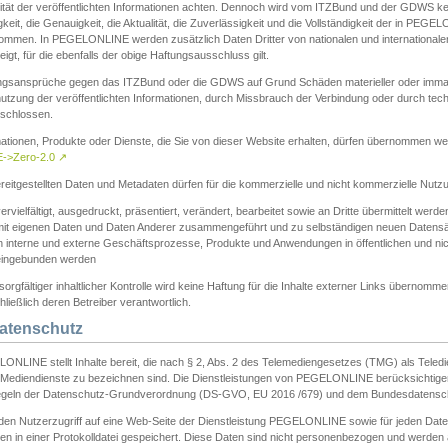
ität der veröffentlichten Informationen achten. Dennoch wird vom ITZBund und der GDWS kein
gkeit, die Genauigkeit, die Aktualität, die Zuverlässigkeit und die Vollständigkeit der in PEG
ommen. In PEGELONLINE werden zusätzlich Daten Dritter von nationalen und internationale
igt, für die ebenfalls der obige Haftungsausschluss gilt.
ngsansprüche gegen das ITZBund oder die GDWS auf Grund Schäden materieller oder immater
utzung der veröffentlichten Informationen, durch Missbrauch der Verbindung oder durch tec
schlossen.
mationen, Produkte oder Dienste, die Sie von dieser Website erhalten, dürfen übernommen we
->Zero-2.0
↗
reitgestellten Daten und Metadaten dürfen für die kommerzielle und nicht kommerzielle Nut
ervielfältigt, ausgedruckt, präsentiert, verändert, bearbeitet sowie an Dritte übermittelt werde
mit eigenen Daten und Daten Anderer zusammengeführt und zu selbständigen neuen Datens
in interne und externe Geschäftsprozesse, Produkte und Anwendungen in öffentlichen und nic
eingebunden werden
sorgfältiger inhaltlicher Kontrolle wird keine Haftung für die Inhalte externer Links übernomme
ließlich deren Betreiber verantwortlich.
Datenschutz
ONLINE stellt Inhalte bereit, die nach § 2, Abs. 2 des Telemediengesetzes (TMG) als Teled
s Mediendienste zu bezeichnen sind. Die Dienstleistungen von PEGELONLINE berücksichtigen
egeln der Datenschutz-Grundverordnung (DS-GVO, EU 2016 /679) und dem Bundesdatensc
eden Nutzerzugriff auf eine Web-Seite der Dienstleistung PEGELONLINE sowie für jeden Dat
en in einer Protokolldatei gespeichert. Diese Daten sind nicht personenbezogen und werden a