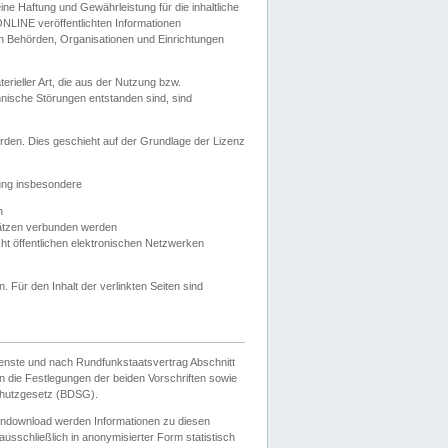
e Haftung und Gewährleistung für die inhaltliche
ELONLINE veröffentlichten Informationen
n Behörden, Organisationen und Einrichtungen
ieller Art, die aus der Nutzung bzw.
hnische Störungen entstanden sind, sind
rden. Dies geschieht auf der Grundlage der Lizenz
zung insbesondere
n
ätzen verbunden werden
ht öffentlichen elektronischen Netzwerken
n. Für den Inhalt der verlinkten Seiten sind
ienste und nach Rundfunkstaatsvertrag Abschnitt
 die Festlegungen der beiden Vorschriften sowie
hutzgesetz (BDSG).
endownload werden Informationen zu diesen
usschließlich in anonymisierter Form statistisch