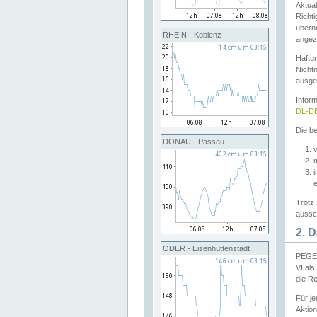
Aktual
Richti
übern
RHEIN - Koblenz
angeze
Haftu
Nichtn
ausge
Infor
DL-DE
Die be
DONAU - Passau
v
Trotz 
aussch
2. 
ODER - Eisenhüttenstadt
PEGEL
VI al
die R
Für j
Aktion