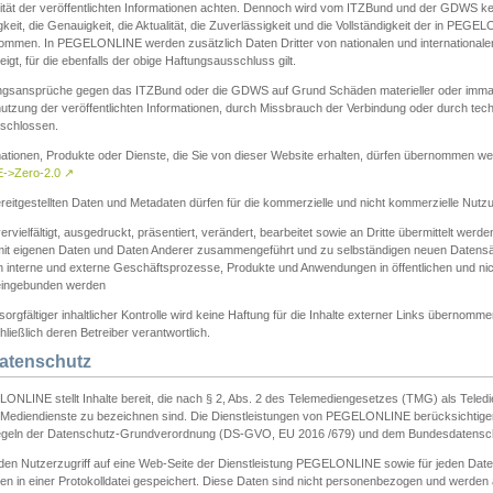
ität der veröffentlichten Informationen achten. Dennoch wird vom ITZBund und der GDWS kein
gkeit, die Genauigkeit, die Aktualität, die Zuverlässigkeit und die Vollständigkeit der in PEG
ommen. In PEGELONLINE werden zusätzlich Daten Dritter von nationalen und internationale
igt, für die ebenfalls der obige Haftungsausschluss gilt.
ngsansprüche gegen das ITZBund oder die GDWS auf Grund Schäden materieller oder immater
utzung der veröffentlichten Informationen, durch Missbrauch der Verbindung oder durch tec
schlossen.
mationen, Produkte oder Dienste, die Sie von dieser Website erhalten, dürfen übernommen we
->Zero-2.0
↗
reitgestellten Daten und Metadaten dürfen für die kommerzielle und nicht kommerzielle Nut
ervielfältigt, ausgedruckt, präsentiert, verändert, bearbeitet sowie an Dritte übermittelt werde
mit eigenen Daten und Daten Anderer zusammengeführt und zu selbständigen neuen Datens
in interne und externe Geschäftsprozesse, Produkte und Anwendungen in öffentlichen und nic
eingebunden werden
sorgfältiger inhaltlicher Kontrolle wird keine Haftung für die Inhalte externer Links übernomme
ließlich deren Betreiber verantwortlich.
Datenschutz
ONLINE stellt Inhalte bereit, die nach § 2, Abs. 2 des Telemediengesetzes (TMG) als Teled
s Mediendienste zu bezeichnen sind. Die Dienstleistungen von PEGELONLINE berücksichtigen
egeln der Datenschutz-Grundverordnung (DS-GVO, EU 2016 /679) und dem Bundesdatensc
eden Nutzerzugriff auf eine Web-Seite der Dienstleistung PEGELONLINE sowie für jeden Dat
en in einer Protokolldatei gespeichert. Diese Daten sind nicht personenbezogen und werden a