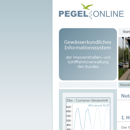
Start
Newsle
Nut
Elbe - Cuxhaven Steubenhöft
1. 
Das I