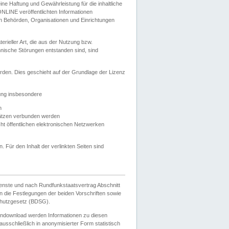
e Haftung und Gewährleistung für die inhaltliche
ELONLINE veröffentlichten Informationen
n Behörden, Organisationen und Einrichtungen
ieller Art, die aus der Nutzung bzw.
hnische Störungen entstanden sind, sind
rden. Dies geschieht auf der Grundlage der Lizenz
zung insbesondere
n
ätzen verbunden werden
ht öffentlichen elektronischen Netzwerken
n. Für den Inhalt der verlinkten Seiten sind
ienste und nach Rundfunkstaatsvertrag Abschnitt
 die Festlegungen der beiden Vorschriften sowie
hutzgesetz (BDSG).
endownload werden Informationen zu diesen
usschließlich in anonymisierter Form statistisch