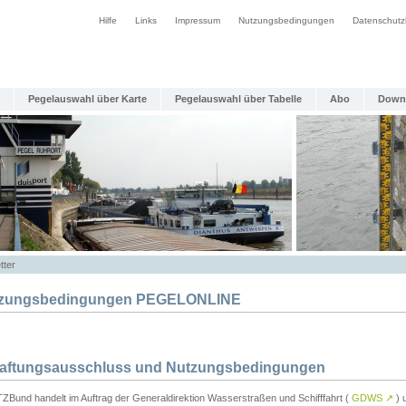
Hilfe
Links
Impressum
Nutzungsbedingungen
Datenschutz
Pegelauswahl über Karte
Pegelauswahl über Tabelle
Abo
Down
tter
zungsbedingungen PEGELONLINE
Haftungsausschluss und Nutzungsbedingungen
TZBund handelt im Auftrag der Generaldirektion Wasserstraßen und Schifffahrt (
GDWS
↗
) u