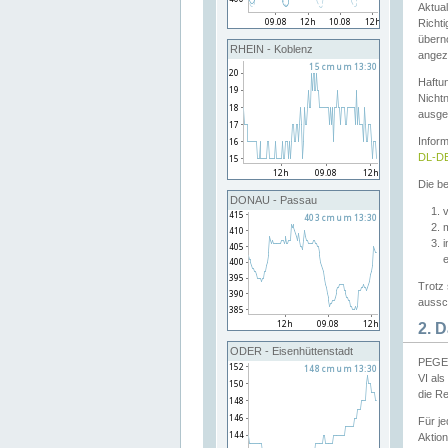
Aktual
Richti
übern
RHEIN - Koblenz
angeze
Haftu
Nichtn
ausge
Infor
DL-DE
Die be
DONAU - Passau
v
Trotz 
aussch
2. 
ODER - Eisenhüttenstadt
PEGEL
VI al
die R
Für j
Aktion