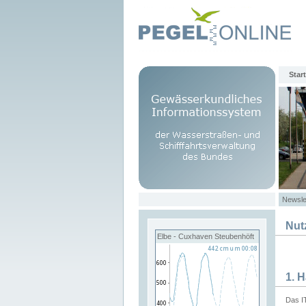
Start
Newsle
Nut
Elbe - Cuxhaven Steubenhöft
1. 
Das I