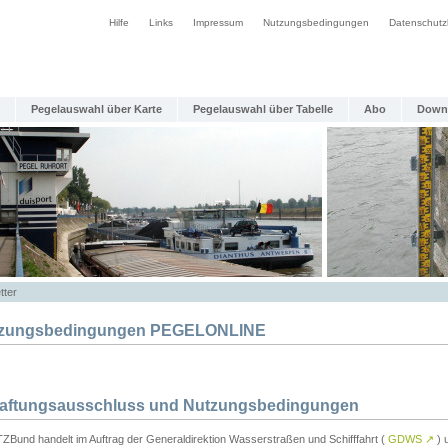
Hilfe
Links
Impressum
Nutzungsbedingungen
Datenschutz
Pegelauswahl über Karte
Pegelauswahl über Tabelle
Abo
Down
tter
zungsbedingungen PEGELONLINE
Haftungsausschluss und Nutzungsbedingungen
TZBund handelt im Auftrag der Generaldirektion Wasserstraßen und Schifffahrt (
GDWS
↗
) u