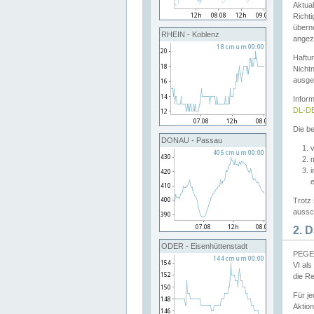
Aktual
Richti
übern
RHEIN - Koblenz
angeze
Haftu
Nichtn
ausge
Infor
DL-DE
Die be
DONAU - Passau
v
Trotz 
aussch
2. 
ODER - Eisenhüttenstadt
PEGEL
VI al
die R
Für j
Aktion