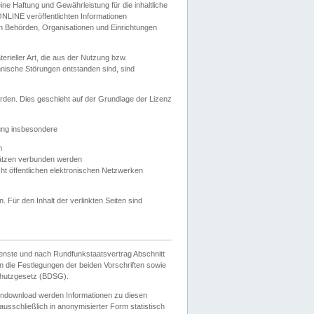
e Haftung und Gewährleistung für die inhaltliche
ELONLINE veröffentlichten Informationen
n Behörden, Organisationen und Einrichtungen
ieller Art, die aus der Nutzung bzw.
hnische Störungen entstanden sind, sind
rden. Dies geschieht auf der Grundlage der Lizenz
zung insbesondere
n
ätzen verbunden werden
ht öffentlichen elektronischen Netzwerken
n. Für den Inhalt der verlinkten Seiten sind
ienste und nach Rundfunkstaatsvertrag Abschnitt
 die Festlegungen der beiden Vorschriften sowie
hutzgesetz (BDSG).
endownload werden Informationen zu diesen
usschließlich in anonymisierter Form statistisch