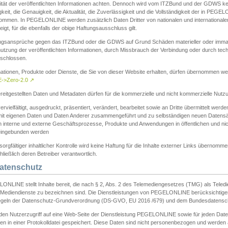
ität der veröffentlichten Informationen achten. Dennoch wird vom ITZBund und der GDWS kein
gkeit, die Genauigkeit, die Aktualität, die Zuverlässigkeit und die Vollständigkeit der in PEG
ommen. In PEGELONLINE werden zusätzlich Daten Dritter von nationalen und internationale
igt, für die ebenfalls der obige Haftungsausschluss gilt.
ngsansprüche gegen das ITZBund oder die GDWS auf Grund Schäden materieller oder immater
utzung der veröffentlichten Informationen, durch Missbrauch der Verbindung oder durch tec
schlossen.
mationen, Produkte oder Dienste, die Sie von dieser Website erhalten, dürfen übernommen we
->Zero-2.0
↗
reitgestellten Daten und Metadaten dürfen für die kommerzielle und nicht kommerzielle Nut
ervielfältigt, ausgedruckt, präsentiert, verändert, bearbeitet sowie an Dritte übermittelt werde
mit eigenen Daten und Daten Anderer zusammengeführt und zu selbständigen neuen Datens
in interne und externe Geschäftsprozesse, Produkte und Anwendungen in öffentlichen und nic
eingebunden werden
sorgfältiger inhaltlicher Kontrolle wird keine Haftung für die Inhalte externer Links übernomme
ließlich deren Betreiber verantwortlich.
Datenschutz
ONLINE stellt Inhalte bereit, die nach § 2, Abs. 2 des Telemediengesetzes (TMG) als Teled
s Mediendienste zu bezeichnen sind. Die Dienstleistungen von PEGELONLINE berücksichtigen
egeln der Datenschutz-Grundverordnung (DS-GVO, EU 2016 /679) und dem Bundesdatensc
eden Nutzerzugriff auf eine Web-Seite der Dienstleistung PEGELONLINE sowie für jeden Dat
en in einer Protokolldatei gespeichert. Diese Daten sind nicht personenbezogen und werden a