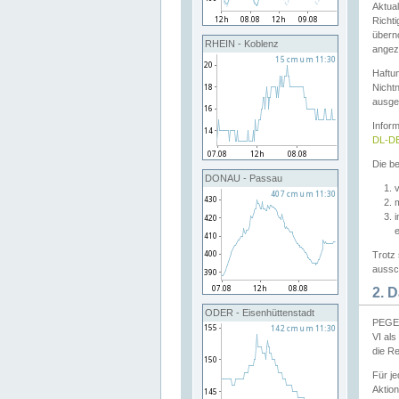
Aktual
Richti
übern
RHEIN - Koblenz
angeze
Haftu
Nichtn
ausge
Infor
DL-DE
Die be
DONAU - Passau
v
Trotz 
aussch
2. 
ODER - Eisenhüttenstadt
PEGEL
VI al
die R
Für j
Aktion