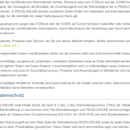
ität der veröffentlichten Informationen achten. Dennoch wird vom ITZBund und der GDWS kein
gkeit, die Genauigkeit, die Aktualität, die Zuverlässigkeit und die Vollständigkeit der in PEG
ommen. In PEGELONLINE werden zusätzlich Daten Dritter von nationalen und internationale
igt, für die ebenfalls der obige Haftungsausschluss gilt.
ngsansprüche gegen das ITZBund oder die GDWS auf Grund Schäden materieller oder immater
utzung der veröffentlichten Informationen, durch Missbrauch der Verbindung oder durch tec
schlossen.
mationen, Produkte oder Dienste, die Sie von dieser Website erhalten, dürfen übernommen we
->Zero-2.0
↗
reitgestellten Daten und Metadaten dürfen für die kommerzielle und nicht kommerzielle Nut
ervielfältigt, ausgedruckt, präsentiert, verändert, bearbeitet sowie an Dritte übermittelt werde
mit eigenen Daten und Daten Anderer zusammengeführt und zu selbständigen neuen Datens
in interne und externe Geschäftsprozesse, Produkte und Anwendungen in öffentlichen und nic
eingebunden werden
sorgfältiger inhaltlicher Kontrolle wird keine Haftung für die Inhalte externer Links übernomme
ließlich deren Betreiber verantwortlich.
Datenschutz
ONLINE stellt Inhalte bereit, die nach § 2, Abs. 2 des Telemediengesetzes (TMG) als Teled
s Mediendienste zu bezeichnen sind. Die Dienstleistungen von PEGELONLINE berücksichtigen
egeln der Datenschutz-Grundverordnung (DS-GVO, EU 2016 /679) und dem Bundesdatensc
eden Nutzerzugriff auf eine Web-Seite der Dienstleistung PEGELONLINE sowie für jeden Dat
en in einer Protokolldatei gespeichert. Diese Daten sind nicht personenbezogen und werden a