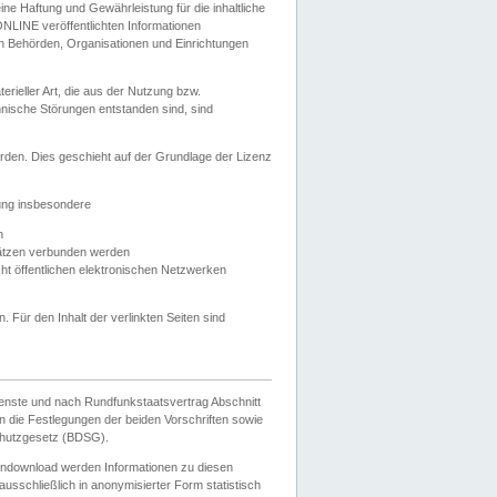
e Haftung und Gewährleistung für die inhaltliche
ELONLINE veröffentlichten Informationen
n Behörden, Organisationen und Einrichtungen
ieller Art, die aus der Nutzung bzw.
hnische Störungen entstanden sind, sind
rden. Dies geschieht auf der Grundlage der Lizenz
zung insbesondere
n
ätzen verbunden werden
ht öffentlichen elektronischen Netzwerken
n. Für den Inhalt der verlinkten Seiten sind
ienste und nach Rundfunkstaatsvertrag Abschnitt
 die Festlegungen der beiden Vorschriften sowie
hutzgesetz (BDSG).
endownload werden Informationen zu diesen
usschließlich in anonymisierter Form statistisch