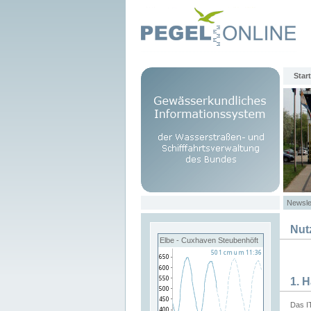
Start
Newsle
Nut
Elbe - Cuxhaven Steubenhöft
1. 
Das I