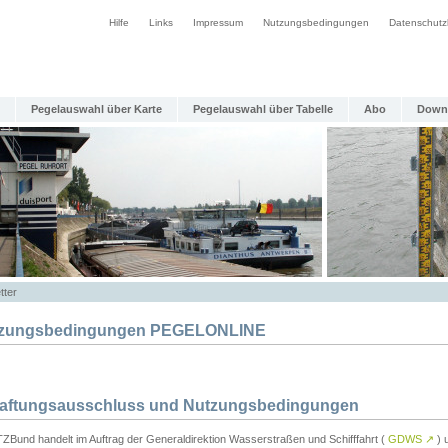
Hilfe
Links
Impressum
Nutzungsbedingungen
Datenschutz
Pegelauswahl über Karte
Pegelauswahl über Tabelle
Abo
Down
tter
zungsbedingungen PEGELONLINE
Haftungsausschluss und Nutzungsbedingungen
TZBund handelt im Auftrag der Generaldirektion Wasserstraßen und Schifffahrt (
GDWS
↗
) u