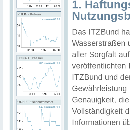
1. Haftun
Nutzungs
RHEIN - Koblenz
Das ITZBund han
Wasserstraßen u
aller Sorgfalt au
DONAU - Passau
veröffentlichte
ITZBund und de
Gewährleistung fü
Genauigkeit, die 
ODER - Eisenhüttenstadt
Vollständigkeit
Informationen 