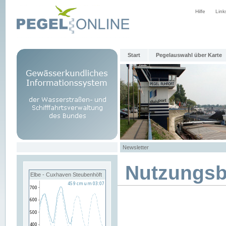
Hilfe
Link
Start
Pegelauswahl über Karte
Newsletter
Nutzungs
Elbe - Cuxhaven Steubenhöft