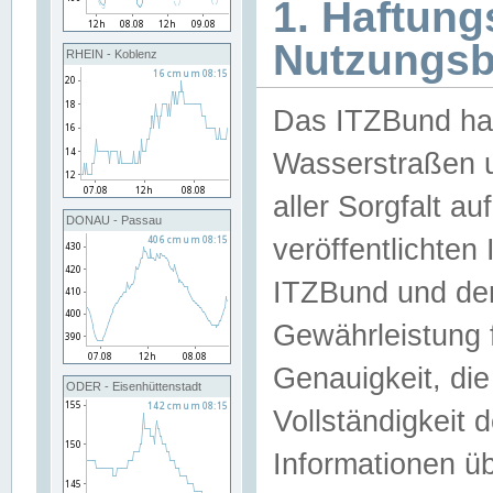
1. Haftun
Nutzungs
RHEIN - Koblenz
Das ITZBund han
Wasserstraßen u
aller Sorgfalt au
DONAU - Passau
veröffentlichte
ITZBund und de
Gewährleistung fü
Genauigkeit, die 
ODER - Eisenhüttenstadt
Vollständigkeit
Informationen 