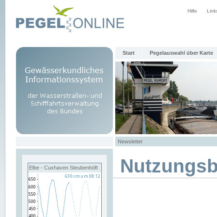
Hilfe
Link
Start
Pegelauswahl über Karte
Newsletter
Nutzungs
Elbe - Cuxhaven Steubenhöft