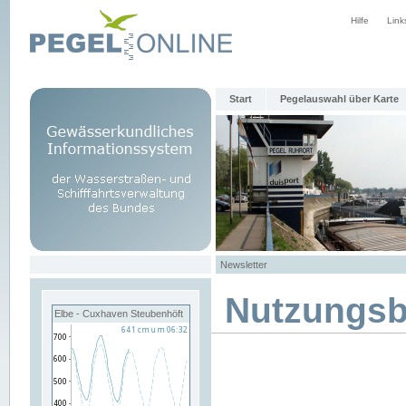
Hilfe
Link
Start
Pegelauswahl über Karte
Newsletter
Nutzungs
Elbe - Cuxhaven Steubenhöft