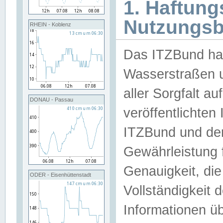
1. Haftun
Nutzungs
RHEIN - Koblenz
Das ITZBund han
Wasserstraßen u
aller Sorgfalt au
DONAU - Passau
veröffentlichte
ITZBund und de
Gewährleistung fü
Genauigkeit, die 
ODER - Eisenhüttenstadt
Vollständigkeit
Informationen 