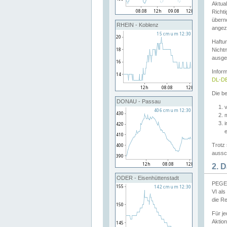
Aktual
Richti
übern
RHEIN - Koblenz
angeze
Haftu
Nichtn
ausge
Infor
DL-DE
Die be
DONAU - Passau
v
Trotz 
aussch
2. 
ODER - Eisenhüttenstadt
PEGEL
VI al
die R
Für j
Aktion