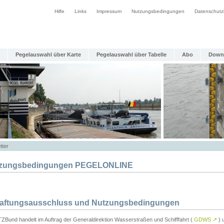
Hilfe
Links
Impressum
Nutzungsbedingungen
Datenschutz
Pegelauswahl über Karte
Pegelauswahl über Tabelle
Abo
Down
tter
zungsbedingungen PEGELONLINE
Haftungsausschluss und Nutzungsbedingungen
TZBund handelt im Auftrag der Generaldirektion Wasserstraßen und Schifffahrt (
GDWS
↗
) u