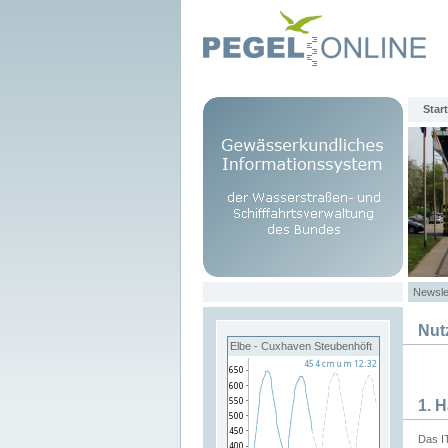
Start
Newsle
Nut
Elbe - Cuxhaven Steubenhöft
1. 
Das I