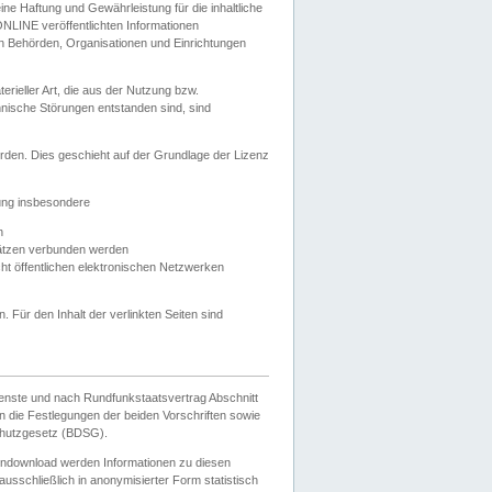
e Haftung und Gewährleistung für die inhaltliche
ELONLINE veröffentlichten Informationen
n Behörden, Organisationen und Einrichtungen
ieller Art, die aus der Nutzung bzw.
hnische Störungen entstanden sind, sind
rden. Dies geschieht auf der Grundlage der Lizenz
zung insbesondere
n
ätzen verbunden werden
ht öffentlichen elektronischen Netzwerken
n. Für den Inhalt der verlinkten Seiten sind
ienste und nach Rundfunkstaatsvertrag Abschnitt
 die Festlegungen der beiden Vorschriften sowie
hutzgesetz (BDSG).
endownload werden Informationen zu diesen
usschließlich in anonymisierter Form statistisch