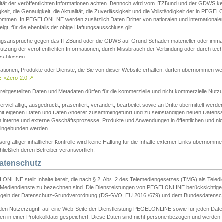
ität der veröffentlichten Informationen achten. Dennoch wird vom ITZBund und der GDWS kein
gkeit, die Genauigkeit, die Aktualität, die Zuverlässigkeit und die Vollständigkeit der in PEG
ommen. In PEGELONLINE werden zusätzlich Daten Dritter von nationalen und internationale
igt, für die ebenfalls der obige Haftungsausschluss gilt.
ngsansprüche gegen das ITZBund oder die GDWS auf Grund Schäden materieller oder immater
utzung der veröffentlichten Informationen, durch Missbrauch der Verbindung oder durch tec
schlossen.
mationen, Produkte oder Dienste, die Sie von dieser Website erhalten, dürfen übernommen we
->Zero-2.0
↗
reitgestellten Daten und Metadaten dürfen für die kommerzielle und nicht kommerzielle Nut
ervielfältigt, ausgedruckt, präsentiert, verändert, bearbeitet sowie an Dritte übermittelt werde
mit eigenen Daten und Daten Anderer zusammengeführt und zu selbständigen neuen Datens
in interne und externe Geschäftsprozesse, Produkte und Anwendungen in öffentlichen und nic
eingebunden werden
sorgfältiger inhaltlicher Kontrolle wird keine Haftung für die Inhalte externer Links übernomme
ließlich deren Betreiber verantwortlich.
Datenschutz
ONLINE stellt Inhalte bereit, die nach § 2, Abs. 2 des Telemediengesetzes (TMG) als Teled
s Mediendienste zu bezeichnen sind. Die Dienstleistungen von PEGELONLINE berücksichtigen
egeln der Datenschutz-Grundverordnung (DS-GVO, EU 2016 /679) und dem Bundesdatensc
eden Nutzerzugriff auf eine Web-Seite der Dienstleistung PEGELONLINE sowie für jeden Dat
en in einer Protokolldatei gespeichert. Diese Daten sind nicht personenbezogen und werden a