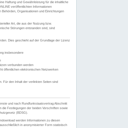
e Haftung und Gewährleistung für die inhaltliche
ELONLINE veröffentlichten Informationen
n Behörden, Organisationen und Einrichtungen
ieller Art, die aus der Nutzung bzw.
hnische Störungen entstanden sind, sind
rden. Dies geschieht auf der Grundlage der Lizenz
zung insbesondere
n
ätzen verbunden werden
ht öffentlichen elektronischen Netzwerken
n. Für den Inhalt der verlinkten Seiten sind
ienste und nach Rundfunkstaatsvertrag Abschnitt
 die Festlegungen der beiden Vorschriften sowie
hutzgesetz (BDSG).
endownload werden Informationen zu diesen
usschließlich in anonymisierter Form statistisch