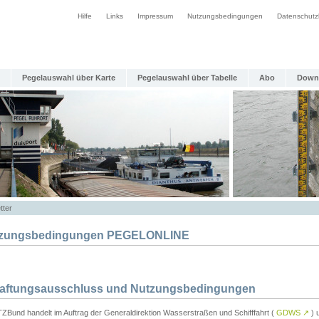
Hilfe
Links
Impressum
Nutzungsbedingungen
Datenschutz
Pegelauswahl über Karte
Pegelauswahl über Tabelle
Abo
Down
tter
zungsbedingungen PEGELONLINE
Haftungsausschluss und Nutzungsbedingungen
TZBund handelt im Auftrag der Generaldirektion Wasserstraßen und Schifffahrt (
GDWS
↗
) u