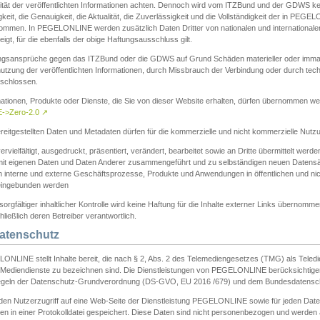
ität der veröffentlichten Informationen achten. Dennoch wird vom ITZBund und der GDWS kein
gkeit, die Genauigkeit, die Aktualität, die Zuverlässigkeit und die Vollständigkeit der in PEG
ommen. In PEGELONLINE werden zusätzlich Daten Dritter von nationalen und internationale
igt, für die ebenfalls der obige Haftungsausschluss gilt.
ngsansprüche gegen das ITZBund oder die GDWS auf Grund Schäden materieller oder immater
utzung der veröffentlichten Informationen, durch Missbrauch der Verbindung oder durch tec
schlossen.
mationen, Produkte oder Dienste, die Sie von dieser Website erhalten, dürfen übernommen we
->Zero-2.0
↗
reitgestellten Daten und Metadaten dürfen für die kommerzielle und nicht kommerzielle Nut
ervielfältigt, ausgedruckt, präsentiert, verändert, bearbeitet sowie an Dritte übermittelt werde
mit eigenen Daten und Daten Anderer zusammengeführt und zu selbständigen neuen Datens
in interne und externe Geschäftsprozesse, Produkte und Anwendungen in öffentlichen und nic
eingebunden werden
sorgfältiger inhaltlicher Kontrolle wird keine Haftung für die Inhalte externer Links übernomme
ließlich deren Betreiber verantwortlich.
Datenschutz
ONLINE stellt Inhalte bereit, die nach § 2, Abs. 2 des Telemediengesetzes (TMG) als Teled
s Mediendienste zu bezeichnen sind. Die Dienstleistungen von PEGELONLINE berücksichtigen
egeln der Datenschutz-Grundverordnung (DS-GVO, EU 2016 /679) und dem Bundesdatensc
eden Nutzerzugriff auf eine Web-Seite der Dienstleistung PEGELONLINE sowie für jeden Dat
en in einer Protokolldatei gespeichert. Diese Daten sind nicht personenbezogen und werden a