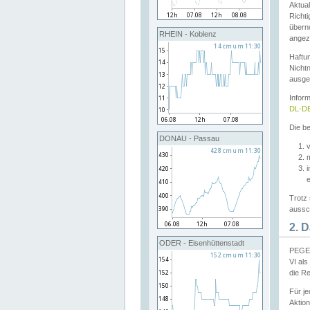
Aktual
Richti
übern
RHEIN - Koblenz
angeze
Haftu
Nichtn
ausge
Infor
DL-DE
Die be
DONAU - Passau
v
Trotz 
aussch
2. 
ODER - Eisenhüttenstadt
PEGEL
VI al
die R
Für j
Aktion