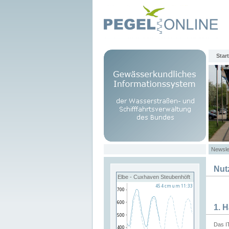
Start
Newsle
Nut
Elbe - Cuxhaven Steubenhöft
1. 
Das I