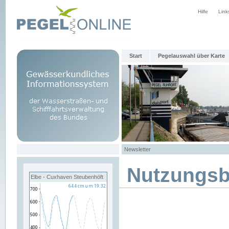
Hilfe
Link
Start
Pegelauswahl über Karte
Newsletter
Nutzungs
Elbe - Cuxhaven Steubenhöft