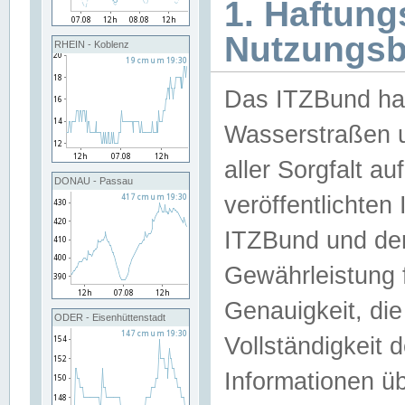
1. Haftun
Nutzungs
RHEIN - Koblenz
Das ITZBund han
Wasserstraßen u
aller Sorgfalt au
DONAU - Passau
veröffentlichte
ITZBund und de
Gewährleistung fü
Genauigkeit, die 
ODER - Eisenhüttenstadt
Vollständigkeit
Informationen 