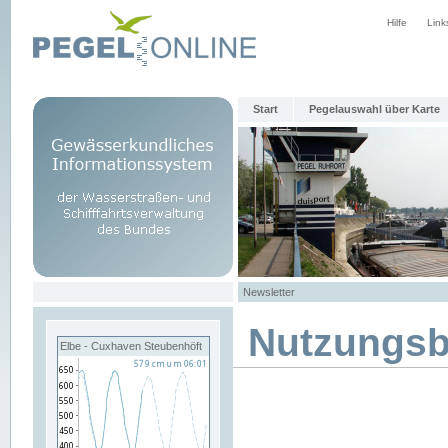
Hilfe
Link
Start
Pegelauswahl über Karte
Newsletter
Nutzungs
Elbe - Cuxhaven Steubenhöft