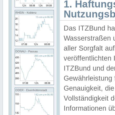
1. Haftun
Nutzungs
RHEIN - Koblenz
Das ITZBund han
Wasserstraßen u
aller Sorgfalt au
DONAU - Passau
veröffentlichte
ITZBund und de
Gewährleistung fü
Genauigkeit, die 
ODER - Eisenhüttenstadt
Vollständigkeit
Informationen 