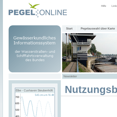
Hilfe
Link
Start
Pegelauswahl über Karte
Newsletter
Nutzungs
Elbe - Cuxhaven Steubenhöft