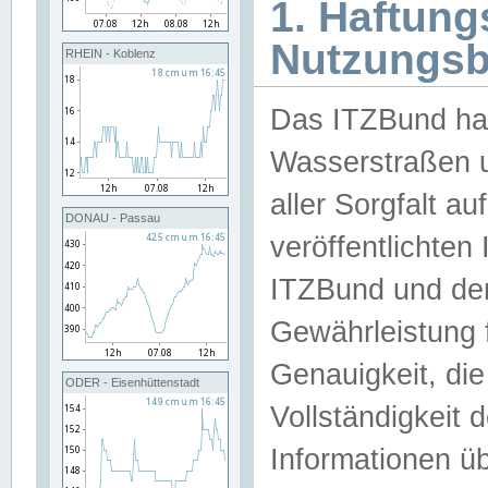
1. Haftun
Nutzungs
RHEIN - Koblenz
Das ITZBund han
Wasserstraßen u
aller Sorgfalt au
DONAU - Passau
veröffentlichte
ITZBund und de
Gewährleistung fü
Genauigkeit, die 
ODER - Eisenhüttenstadt
Vollständigkeit
Informationen 