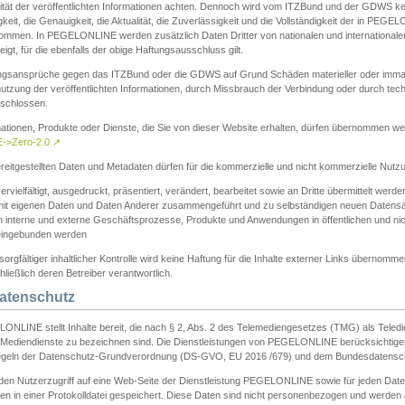
ität der veröffentlichten Informationen achten. Dennoch wird vom ITZBund und der GDWS kein
gkeit, die Genauigkeit, die Aktualität, die Zuverlässigkeit und die Vollständigkeit der in PEG
ommen. In PEGELONLINE werden zusätzlich Daten Dritter von nationalen und internationale
igt, für die ebenfalls der obige Haftungsausschluss gilt.
ngsansprüche gegen das ITZBund oder die GDWS auf Grund Schäden materieller oder immater
utzung der veröffentlichten Informationen, durch Missbrauch der Verbindung oder durch tec
schlossen.
mationen, Produkte oder Dienste, die Sie von dieser Website erhalten, dürfen übernommen we
->Zero-2.0
↗
reitgestellten Daten und Metadaten dürfen für die kommerzielle und nicht kommerzielle Nut
ervielfältigt, ausgedruckt, präsentiert, verändert, bearbeitet sowie an Dritte übermittelt werde
mit eigenen Daten und Daten Anderer zusammengeführt und zu selbständigen neuen Datens
in interne und externe Geschäftsprozesse, Produkte und Anwendungen in öffentlichen und nic
eingebunden werden
sorgfältiger inhaltlicher Kontrolle wird keine Haftung für die Inhalte externer Links übernomme
ließlich deren Betreiber verantwortlich.
Datenschutz
ONLINE stellt Inhalte bereit, die nach § 2, Abs. 2 des Telemediengesetzes (TMG) als Teled
s Mediendienste zu bezeichnen sind. Die Dienstleistungen von PEGELONLINE berücksichtigen
egeln der Datenschutz-Grundverordnung (DS-GVO, EU 2016 /679) und dem Bundesdatensc
eden Nutzerzugriff auf eine Web-Seite der Dienstleistung PEGELONLINE sowie für jeden Dat
en in einer Protokolldatei gespeichert. Diese Daten sind nicht personenbezogen und werden a