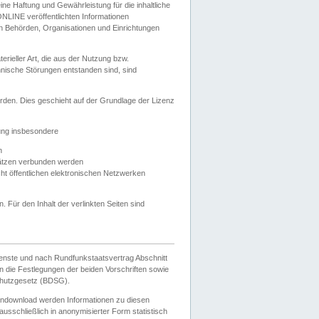
e Haftung und Gewährleistung für die inhaltliche
ELONLINE veröffentlichten Informationen
n Behörden, Organisationen und Einrichtungen
ieller Art, die aus der Nutzung bzw.
hnische Störungen entstanden sind, sind
rden. Dies geschieht auf der Grundlage der Lizenz
zung insbesondere
n
ätzen verbunden werden
ht öffentlichen elektronischen Netzwerken
n. Für den Inhalt der verlinkten Seiten sind
ienste und nach Rundfunkstaatsvertrag Abschnitt
 die Festlegungen der beiden Vorschriften sowie
hutzgesetz (BDSG).
endownload werden Informationen zu diesen
usschließlich in anonymisierter Form statistisch