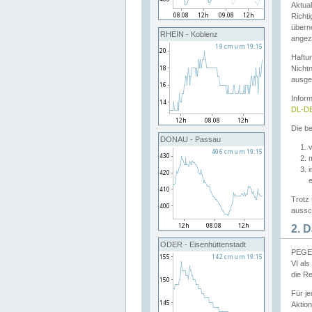
Aktual
Richti
übern
RHEIN - Koblenz
angeze
Haftu
Nichtn
ausge
Infor
DL-DE
Die be
DONAU - Passau
v
Trotz 
aussch
2. 
ODER - Eisenhüttenstadt
PEGEL
VI al
die R
Für j
Aktion