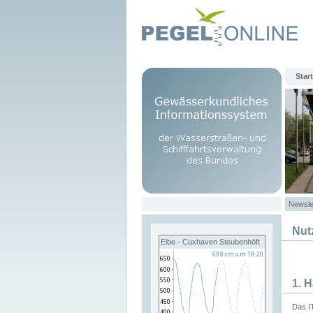
Start
Newsle
Nut
Elbe - Cuxhaven Steubenhöft
1. 
Das I