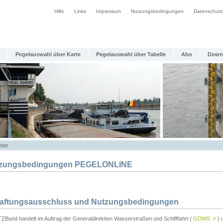
Hilfe
Links
Impressum
Nutzungsbedingungen
Datenschutz
Pegelauswahl über Karte
Pegelauswahl über Tabelle
Abo
Down
tter
zungsbedingungen PEGELONLINE
Haftungsausschluss und Nutzungsbedingungen
TZBund handelt im Auftrag der Generaldirektion Wasserstraßen und Schifffahrt (
GDWS
↗
) u