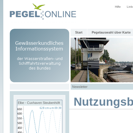
Hilfe
Link
Start
Pegelauswahl über Karte
Newsletter
Nutzungs
Elbe - Cuxhaven Steubenhöft