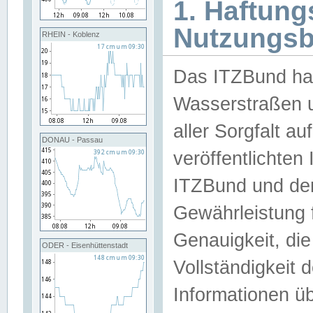
1. Haftun
Nutzungs
RHEIN - Koblenz
Das ITZBund han
Wasserstraßen u
aller Sorgfalt au
DONAU - Passau
veröffentlichte
ITZBund und de
Gewährleistung fü
Genauigkeit, die 
ODER - Eisenhüttenstadt
Vollständigkeit
Informationen 