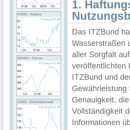
1. Haftun
Nutzungs
RHEIN - Koblenz
Das ITZBund han
Wasserstraßen u
aller Sorgfalt au
DONAU - Passau
veröffentlichte
ITZBund und de
Gewährleistung fü
Genauigkeit, die 
ODER - Eisenhüttenstadt
Vollständigkeit
Informationen 