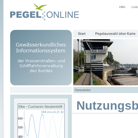
Hilfe
Link
Start
Pegelauswahl über Karte
Newsletter
Nutzungs
Elbe - Cuxhaven Steubenhöft