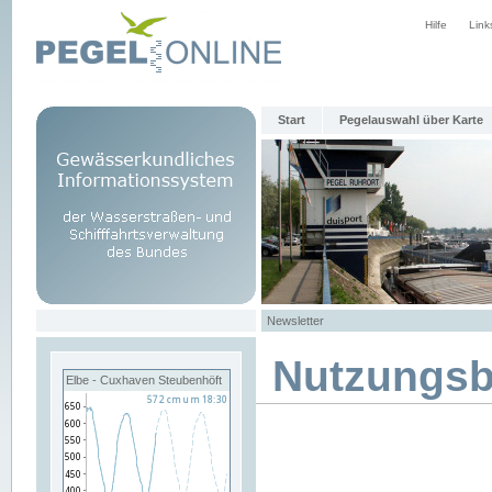
Hilfe
Link
Start
Pegelauswahl über Karte
Newsletter
Nutzungs
Elbe - Cuxhaven Steubenhöft