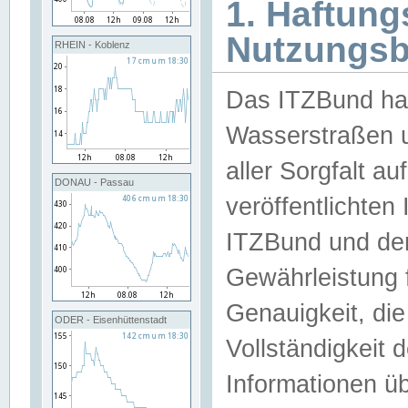
1. Haftun
Nutzungs
RHEIN - Koblenz
Das ITZBund han
Wasserstraßen u
aller Sorgfalt au
DONAU - Passau
veröffentlichte
ITZBund und de
Gewährleistung fü
Genauigkeit, die 
ODER - Eisenhüttenstadt
Vollständigkeit
Informationen 