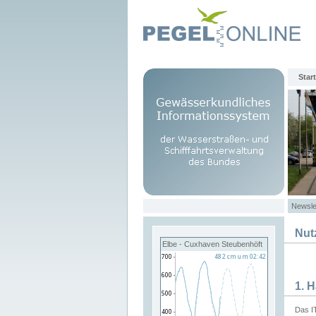
Start
Newsle
Nut
Elbe - Cuxhaven Steubenhöft
1. 
Das I