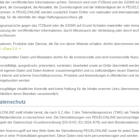
ität der veröffentlichten Informationen achten. Dennoch wird vom ITZBund und der GDWS kein
gkeit, die Genauigkeit, die Aktualität, die Zuverlässigkeit und die Vollständigkeit der in PEG
ommen. In PEGELONLINE werden zusätzlich Daten Dritter von nationalen und internationale
igt, für die ebenfalls der obige Haftungsausschluss gilt.
ngsansprüche gegen das ITZBund oder die GDWS auf Grund Schäden materieller oder immater
utzung der veröffentlichten Informationen, durch Missbrauch der Verbindung oder durch tec
schlossen.
mationen, Produkte oder Dienste, die Sie von dieser Website erhalten, dürfen übernommen we
->Zero-2.0
↗
reitgestellten Daten und Metadaten dürfen für die kommerzielle und nicht kommerzielle Nut
ervielfältigt, ausgedruckt, präsentiert, verändert, bearbeitet sowie an Dritte übermittelt werde
mit eigenen Daten und Daten Anderer zusammengeführt und zu selbständigen neuen Datens
in interne und externe Geschäftsprozesse, Produkte und Anwendungen in öffentlichen und nic
eingebunden werden
sorgfältiger inhaltlicher Kontrolle wird keine Haftung für die Inhalte externer Links übernomme
ließlich deren Betreiber verantwortlich.
Datenschutz
ONLINE stellt Inhalte bereit, die nach § 2, Abs. 2 des Telemediengesetzes (TMG) als Teled
s Mediendienste zu bezeichnen sind. Die Dienstleistungen von PEGELONLINE berücksichtigen
egeln der Datenschutz-Grundverordnung (DS-GVO, EU 2016 /679) und dem Bundesdatensc
eden Nutzerzugriff auf eine Web-Seite der Dienstleistung PEGELONLINE sowie für jeden Dat
en in einer Protokolldatei gespeichert. Diese Daten sind nicht personenbezogen und werden a