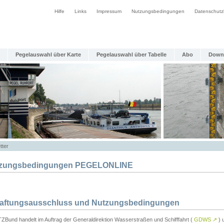
Hilfe
Links
Impressum
Nutzungsbedingungen
Datenschutz
Pegelauswahl über Karte
Pegelauswahl über Tabelle
Abo
Down
tter
zungsbedingungen PEGELONLINE
Haftungsausschluss und Nutzungsbedingungen
TZBund handelt im Auftrag der Generaldirektion Wasserstraßen und Schifffahrt (
GDWS
↗
) u