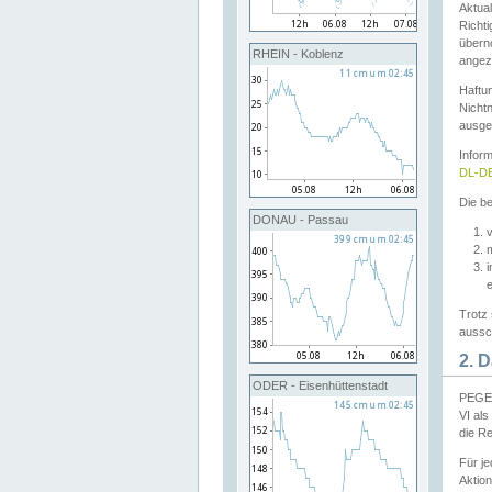
Aktual
Richti
übern
RHEIN - Koblenz
angeze
Haftu
Nichtn
ausge
Infor
DL-DE
Die be
DONAU - Passau
v
Trotz 
aussch
2. 
ODER - Eisenhüttenstadt
PEGEL
VI al
die R
Für j
Aktion