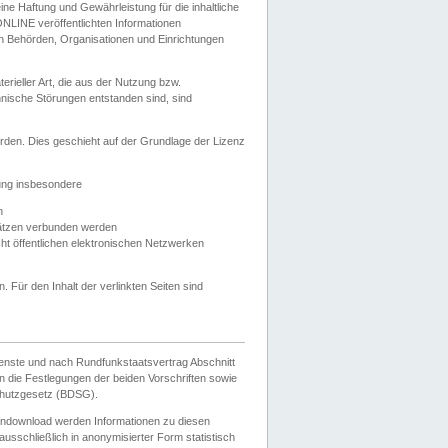
e Haftung und Gewährleistung für die inhaltliche
ELONLINE veröffentlichten Informationen
n Behörden, Organisationen und Einrichtungen
ieller Art, die aus der Nutzung bzw.
hnische Störungen entstanden sind, sind
rden. Dies geschieht auf der Grundlage der Lizenz
zung insbesondere
n
ätzen verbunden werden
ht öffentlichen elektronischen Netzwerken
n. Für den Inhalt der verlinkten Seiten sind
ienste und nach Rundfunkstaatsvertrag Abschnitt
 die Festlegungen der beiden Vorschriften sowie
hutzgesetz (BDSG).
endownload werden Informationen zu diesen
usschließlich in anonymisierter Form statistisch